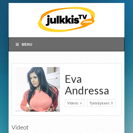
MENU
Eva
Andressa
Videot:
4
Tykkäykset:
8
Videot