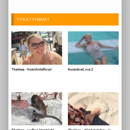
TYKÄTYIMMÄT
Thaimaa – homohotellissa!
Kuvaukset, osa 2
Thaimaa – vodkaa ämpäristä
Thaimaa – elämä maistuu – ja