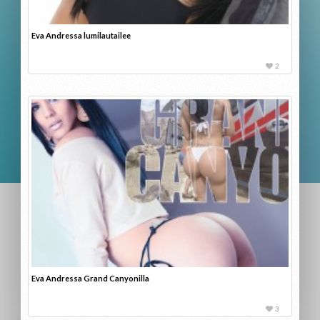
Eva Andressa lumilautailee
2
Eva Andressa Grand Canyonilla
3