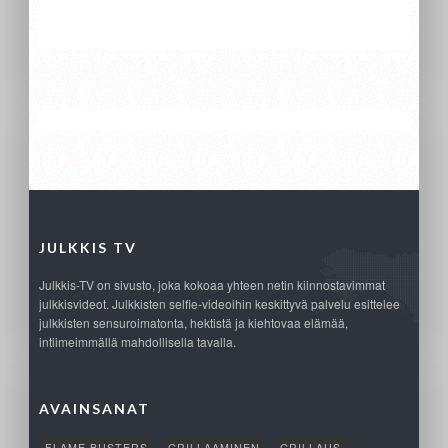
JULKKIS TV
Julkkis-TV on sivusto, joka kokoaa yhteen netin kiinnostavimmat
julkkisvideot. Julkkisten selfie-videoihin keskittyvä palvelu esittelee
julkkisten sensuroimatonta, hektistä ja kiehtovaa elämää,
intiimeimmällä mahdollisella tavalla.
AVAINSANAT
FLAME BUSTERS
GRILLAAMINEN
GRILLAUS