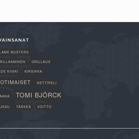
VAINSANAT
LAME BUSTERS
RILLAAMINEN
GRILLAUS
IDE KIISKI
KIRSIKKA
KOTIMAISET
NETTIPELI
TOMI BJÖRCK
AANA
UKSU
TÄRKEÄ
VOITTO