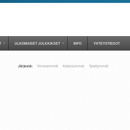
T
ULKOMAISET JULKKIKSET
INFO
YHTEYSTIEDOT
Järjestä:
Viimeisimmät
Katsotuimmat
Tykätyimmät