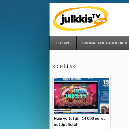
ETUSIVU
SUOMALAISET JULKKIKSE
kide kiiski
Näin voitettiin 14 000 euroa
nettipelistä!