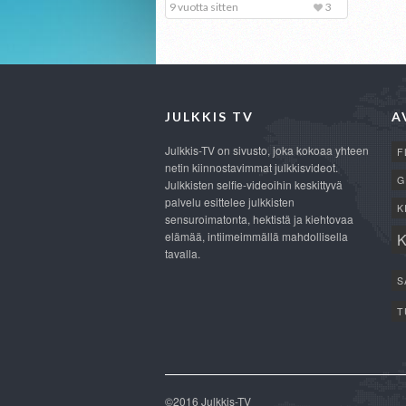
9 vuotta sitten
3
JULKKIS TV
A
Julkkis-TV on sivusto, joka kokoaa yhteen
F
netin kiinnostavimmat julkkisvideot.
G
Julkkisten selfie-videoihin keskittyvä
palvelu esittelee julkkisten
K
sensuroimatonta, hektistä ja kiehtovaa
elämää, intiimeimmällä mahdollisella
tavalla.
S
T
©2016 Julkkis-TV