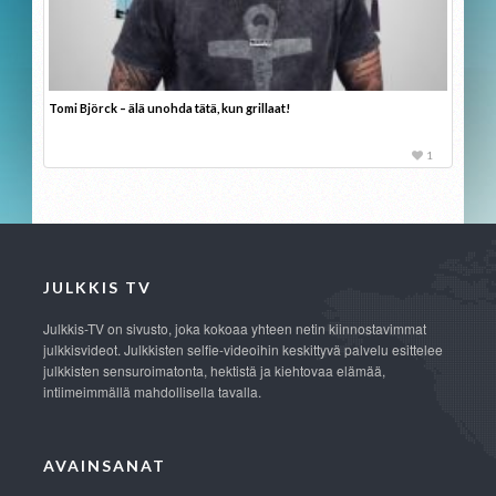
Tomi Björck – älä unohda tätä, kun grillaat!
1
JULKKIS TV
Julkkis-TV on sivusto, joka kokoaa yhteen netin kiinnostavimmat
julkkisvideot. Julkkisten selfie-videoihin keskittyvä palvelu esittelee
julkkisten sensuroimatonta, hektistä ja kiehtovaa elämää,
intiimeimmällä mahdollisella tavalla.
AVAINSANAT