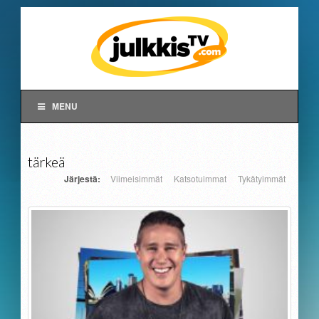
MENU
tärkeä
Järjestä:
Viimeisimmät
Katsotuimmat
Tykätyimmät