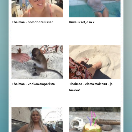
Thaimaa – homohotellissa!
Kuvaukset, osa 2
Thaimaa – vodkaa ämpäristä
Thaimaa – elämä maistuu – ja
hiekka!