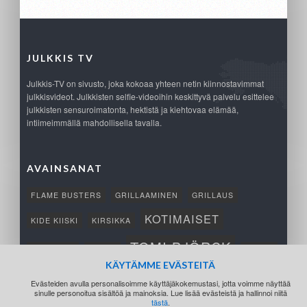
JULKKIS TV
Julkkis-TV on sivusto, joka kokoaa yhteen netin kiinnostavimmat
julkkisvideot. Julkkisten selfie-videoihin keskittyvä palvelu esittelee
julkkisten sensuroimatonta, hektistä ja kiehtovaa elämää,
intiimeimmällä mahdollisella tavalla.
AVAINSANAT
FLAME BUSTERS
GRILLAAMINEN
GRILLAUS
KOTIMAISET
KIDE KIISKI
KIRSIKKA
TOMI BJÖRCK
NETTIPELI
SAANA
TUKSU
KÄYTÄMME EVÄSTEITÄ
TÄRKEÄ
VOITTO
Evästeiden avulla personalisoimme käyttäjäkokemustasi, jotta voimme näyttää
sinulle personoitua sisältöä ja mainoksia. Lue lisää evästeistä ja hallinnoi niitä
tästä
.