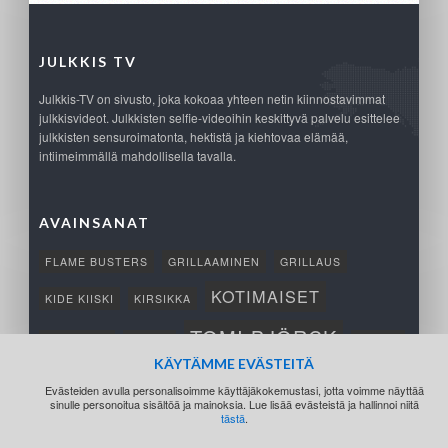
JULKKIS TV
Julkkis-TV on sivusto, joka kokoaa yhteen netin kiinnostavimmat
julkkisvideot. Julkkisten selfie-videoihin keskittyvä palvelu esittelee
julkkisten sensuroimatonta, hektistä ja kiehtovaa elämää,
intiimeimmällä mahdollisella tavalla.
AVAINSANAT
FLAME BUSTERS
GRILLAAMINEN
GRILLAUS
KOTIMAISET
KIDE KIISKI
KIRSIKKA
TOMI BJÖRCK
NETTIPELI
SAANA
TUKSU
KÄYTÄMME EVÄSTEITÄ
TÄRKEÄ
VOITTO
Evästeiden avulla personalisoimme käyttäjäkokemustasi, jotta voimme näyttää
sinulle personoitua sisältöä ja mainoksia. Lue lisää evästeistä ja hallinnoi niitä
tästä
.