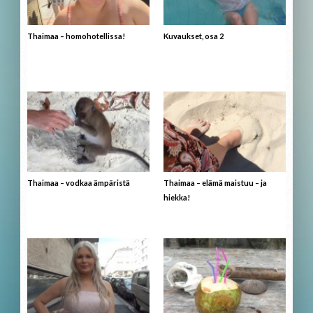
Thaimaa – homohotellissa!
Kuvaukset, osa 2
Thaimaa – vodkaa ämpäristä
Thaimaa – elämä maistuu – ja
hiekka!