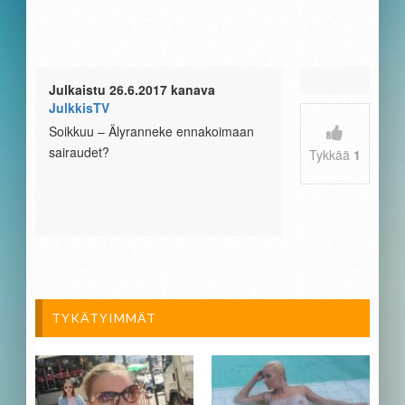
Julkaistu 26.6.2017 kanava
JulkkisTV
Soikkuu – Älyranneke ennakoimaan
sairaudet?
Tykkää
1
TYKÄTYIMMÄT