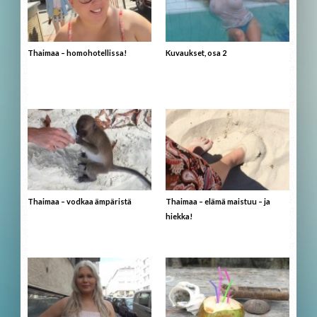
Thaimaa – homohotellissa!
Kuvaukset, osa 2
Thaimaa – vodkaa ämpäristä
Thaimaa – elämä maistuu – ja
hiekka!