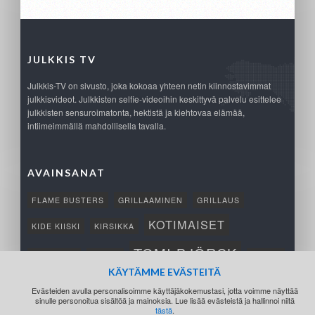
JULKKIS TV
Julkkis-TV on sivusto, joka kokoaa yhteen netin kiinnostavimmat
julkkisvideot. Julkkisten selfie-videoihin keskittyvä palvelu esittelee
julkkisten sensuroimatonta, hektistä ja kiehtovaa elämää,
intiimeimmällä mahdollisella tavalla.
AVAINSANAT
FLAME BUSTERS
GRILLAAMINEN
GRILLAUS
KOTIMAISET
KIDE KIISKI
KIRSIKKA
TOMI BJÖRCK
NETTIPELI
SAANA
TUKSU
KÄYTÄMME EVÄSTEITÄ
TÄRKEÄ
VOITTO
Evästeiden avulla personalisoimme käyttäjäkokemustasi, jotta voimme näyttää
sinulle personoitua sisältöä ja mainoksia. Lue lisää evästeistä ja hallinnoi niitä
tästä
.