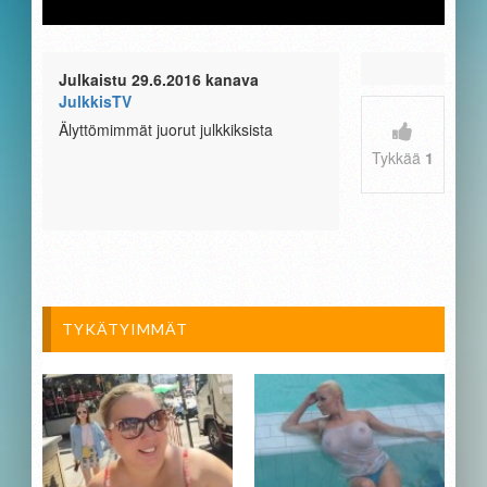
Julkaistu 29.6.2016 kanava
JulkkisTV
Älyttömimmät juorut julkkiksista
Tykkää
1
TYKÄTYIMMÄT