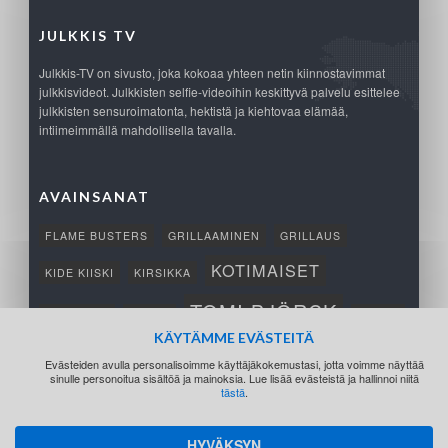
JULKKIS TV
Julkkis-TV on sivusto, joka kokoaa yhteen netin kiinnostavimmat
julkkisvideot. Julkkisten selfie-videoihin keskittyvä palvelu esittelee
julkkisten sensuroimatonta, hektistä ja kiehtovaa elämää,
intiimeimmällä mahdollisella tavalla.
AVAINSANAT
FLAME BUSTERS
GRILLAAMINEN
GRILLAUS
KOTIMAISET
KIDE KIISKI
KIRSIKKA
TOMI BJÖRCK
NETTIPELI
SAANA
TUKSU
KÄYTÄMME EVÄSTEITÄ
TÄRKEÄ
VOITTO
Evästeiden avulla personalisoimme käyttäjäkokemustasi, jotta voimme näyttää
sinulle personoitua sisältöä ja mainoksia. Lue lisää evästeistä ja hallinnoi niitä
tästä
.
HYVÄKSYN