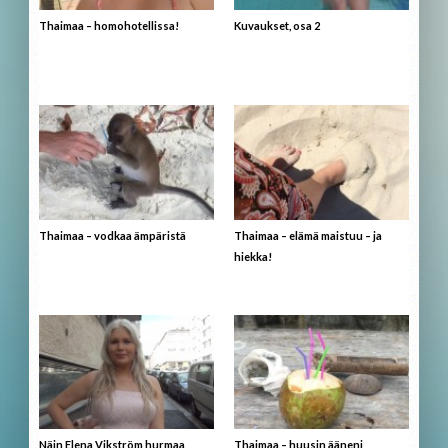
Thaimaa – homohotellissa!
Kuvaukset, osa 2
Thaimaa – vodkaa ämpäristä
Thaimaa – elämä maistuu – ja
hiekka!
Näin Elena Vikström hurmaa
Thaimaa – huusin ääneni