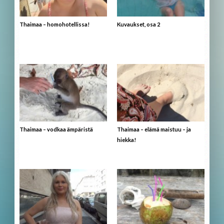
Thaimaa – homohotellissa!
Kuvaukset, osa 2
Thaimaa – vodkaa ämpäristä
Thaimaa – elämä maistuu – ja
hiekka!