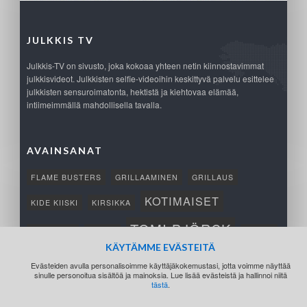
JULKKIS TV
Julkkis-TV on sivusto, joka kokoaa yhteen netin kiinnostavimmat
julkkisvideot. Julkkisten selfie-videoihin keskittyvä palvelu esittelee
julkkisten sensuroimatonta, hektistä ja kiehtovaa elämää,
intiimeimmällä mahdollisella tavalla.
AVAINSANAT
FLAME BUSTERS
GRILLAAMINEN
GRILLAUS
KOTIMAISET
KIDE KIISKI
KIRSIKKA
TOMI BJÖRCK
NETTIPELI
SAANA
TUKSU
KÄYTÄMME EVÄSTEITÄ
TÄRKEÄ
VOITTO
Evästeiden avulla personalisoimme käyttäjäkokemustasi, jotta voimme näyttää
sinulle personoitua sisältöä ja mainoksia. Lue lisää evästeistä ja hallinnoi niitä
tästä
.