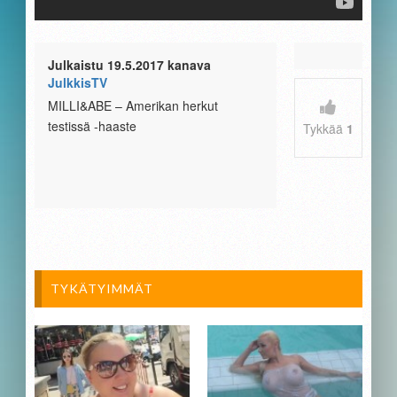
Julkaistu 19.5.2017 kanava
JulkkisTV
MILLI&ABE – Amerikan herkut
testissä -haaste
Tykkää
1
TYKÄTYIMMÄT