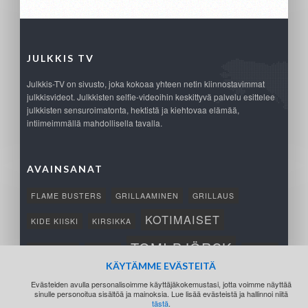
JULKKIS TV
Julkkis-TV on sivusto, joka kokoaa yhteen netin kiinnostavimmat
julkkisvideot. Julkkisten selfie-videoihin keskittyvä palvelu esittelee
julkkisten sensuroimatonta, hektistä ja kiehtovaa elämää,
intiimeimmällä mahdollisella tavalla.
AVAINSANAT
FLAME BUSTERS
GRILLAAMINEN
GRILLAUS
KOTIMAISET
KIDE KIISKI
KIRSIKKA
TOMI BJÖRCK
NETTIPELI
SAANA
TUKSU
KÄYTÄMME EVÄSTEITÄ
TÄRKEÄ
VOITTO
Evästeiden avulla personalisoimme käyttäjäkokemustasi, jotta voimme näyttää
sinulle personoitua sisältöä ja mainoksia. Lue lisää evästeistä ja hallinnoi niitä
tästä
.