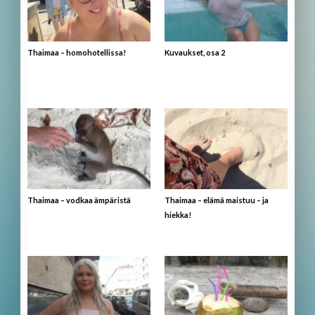
Thaimaa – homohotellissa!
Kuvaukset, osa 2
Thaimaa – vodkaa ämpäristä
Thaimaa – elämä maistuu – ja
hiekka!