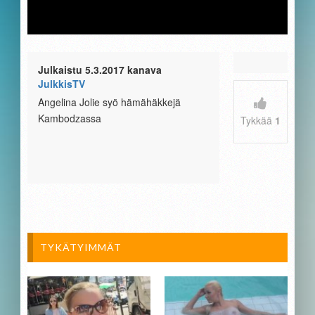
Julkaistu 5.3.2017 kanava
JulkkisTV
Angelina Jolie syö hämähäkkejä
Kambodzassa
Tykkää
1
TYKÄTYIMMÄT