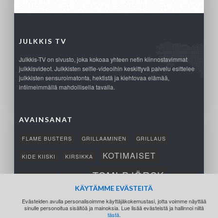
JULKKIS TV
Julkkis-TV on sivusto, joka kokoaa yhteen netin kiinnostavimmat
julkkisvideot. Julkkisten selfie-videoihin keskittyvä palvelu esittelee
julkkisten sensuroimatonta, hektistä ja kiehtovaa elämää,
intiimeimmällä mahdollisella tavalla.
AVAINSANAT
FLAME BUSTERS
GRILLAAMINEN
GRILLAUS
KOTIMAISET
KIDE KIISKI
KIRSIKKA
TOMI BJÖRCK
NETTIPELI
SAANA
TUKSU
KÄYTÄMME EVÄSTEITÄ
TÄRKEÄ
VOITTO
Evästeiden avulla personalisoimme käyttäjäkokemustasi, jotta voimme näyttää
sinulle personoitua sisältöä ja mainoksia. Lue lisää evästeistä ja hallinnoi niitä
tästä
.