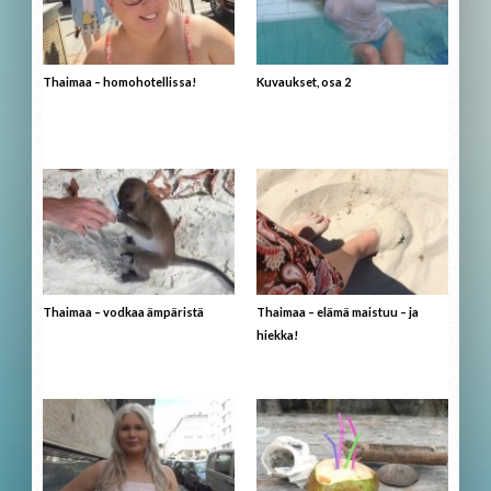
Thaimaa – homohotellissa!
Kuvaukset, osa 2
Thaimaa – vodkaa ämpäristä
Thaimaa – elämä maistuu – ja
hiekka!