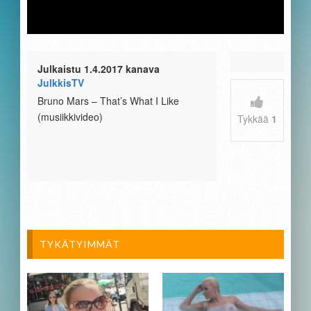
Julkaistu 1.4.2017 kanava
JulkkisTV
Bruno Mars – That’s What I Like
(musiikkivideo)
Tykkää
1
TYKÄTYIMMÄT