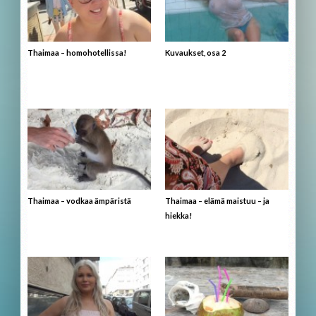
Thaimaa – homohotellissa!
Kuvaukset, osa 2
Thaimaa – vodkaa ämpäristä
Thaimaa – elämä maistuu – ja
hiekka!