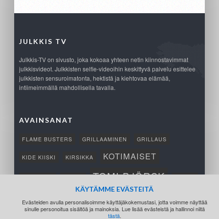
JULKKIS TV
Julkkis-TV on sivusto, joka kokoaa yhteen netin kiinnostavimmat
julkkisvideot. Julkkisten selfie-videoihin keskittyvä palvelu esittelee
julkkisten sensuroimatonta, hektistä ja kiehtovaa elämää,
intiimeimmällä mahdollisella tavalla.
AVAINSANAT
FLAME BUSTERS
GRILLAAMINEN
GRILLAUS
KOTIMAISET
KIDE KIISKI
KIRSIKKA
TOMI BJÖRCK
NETTIPELI
SAANA
TUKSU
KÄYTÄMME EVÄSTEITÄ
TÄRKEÄ
VOITTO
Evästeiden avulla personalisoimme käyttäjäkokemustasi, jotta voimme näyttää
sinulle personoitua sisältöä ja mainoksia. Lue lisää evästeistä ja hallinnoi niitä
tästä
.