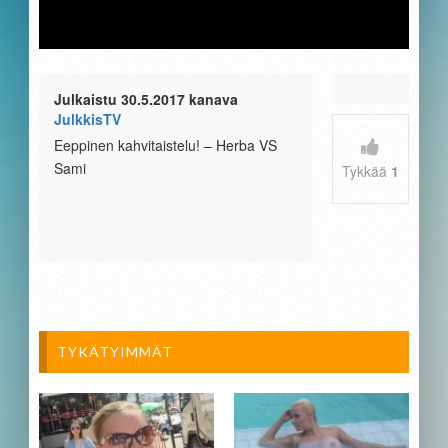
Julkaistu 30.5.2017 kanava
JulkkisTV
Eeppinen kahvitaistelu! – Herba VS
Sami
Tykkää
1
TYKÄTYIMMÄT