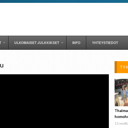
T
ULKOMAISET JULKKIKSET
INFO
YHTEYSTIEDOT
lu
TY
Thaima
homoho
11 vuotta