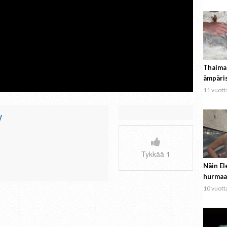
Thaima
ämpäri
11 vuotta
V
Tykkää
1
Näin El
hurmaa
10 vuotta