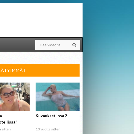
KÄTYIMMÄT
a –
Kuvaukset, osa 2
tellissa!
 sitten
10 vuotta sitten