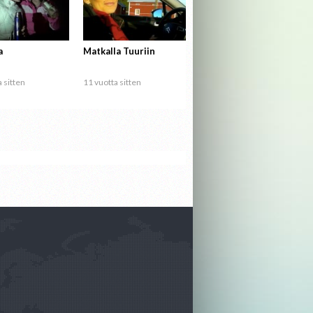
a
Matkalla Tuuriin
 sitten
11 vuotta sitten