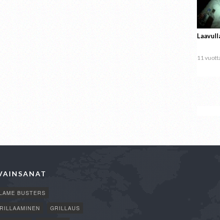
Laavull
11 vuotta
VAINSANAT
LAME BUSTERS
RILLAAMINEN
GRILLAUS