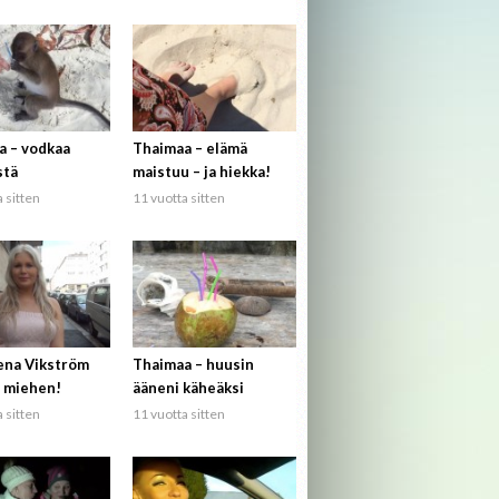
a – vodkaa
Thaimaa – elämä
stä
maistuu – ja hiekka!
 sitten
11 vuotta sitten
ena Vikström
Thaimaa – huusin
 miehen!
ääneni käheäksi
 sitten
11 vuotta sitten