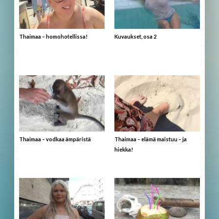
Thaimaa – homohotellissa!
Kuvaukset, osa 2
Thaimaa – vodkaa ämpäristä
Thaimaa – elämä maistuu – ja
hiekka!