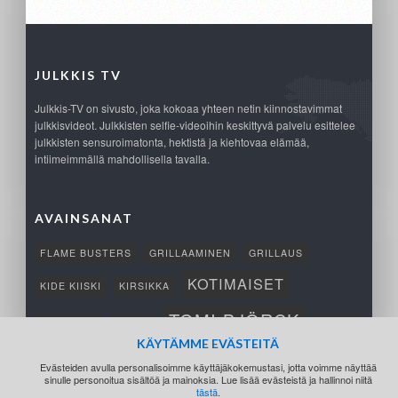
JULKKIS TV
Julkkis-TV on sivusto, joka kokoaa yhteen netin kiinnostavimmat
julkkisvideot. Julkkisten selfie-videoihin keskittyvä palvelu esittelee
julkkisten sensuroimatonta, hektistä ja kiehtovaa elämää,
intiimeimmällä mahdollisella tavalla.
AVAINSANAT
FLAME BUSTERS
GRILLAAMINEN
GRILLAUS
KOTIMAISET
KIDE KIISKI
KIRSIKKA
TOMI BJÖRCK
NETTIPELI
SAANA
TUKSU
KÄYTÄMME EVÄSTEITÄ
TÄRKEÄ
VOITTO
Evästeiden avulla personalisoimme käyttäjäkokemustasi, jotta voimme näyttää
sinulle personoitua sisältöä ja mainoksia. Lue lisää evästeistä ja hallinnoi niitä
tästä
.