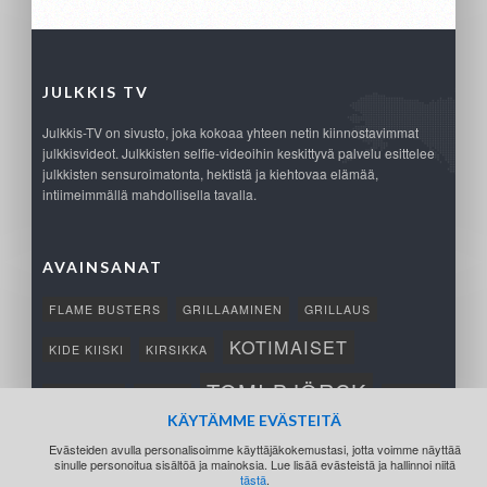
JULKKIS TV
Julkkis-TV on sivusto, joka kokoaa yhteen netin kiinnostavimmat
julkkisvideot. Julkkisten selfie-videoihin keskittyvä palvelu esittelee
julkkisten sensuroimatonta, hektistä ja kiehtovaa elämää,
intiimeimmällä mahdollisella tavalla.
AVAINSANAT
FLAME BUSTERS
GRILLAAMINEN
GRILLAUS
KOTIMAISET
KIDE KIISKI
KIRSIKKA
TOMI BJÖRCK
NETTIPELI
SAANA
TUKSU
KÄYTÄMME EVÄSTEITÄ
TÄRKEÄ
VOITTO
Evästeiden avulla personalisoimme käyttäjäkokemustasi, jotta voimme näyttää
sinulle personoitua sisältöä ja mainoksia. Lue lisää evästeistä ja hallinnoi niitä
tästä
.