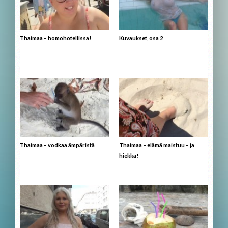
Thaimaa – homohotellissa!
Kuvaukset, osa 2
Thaimaa – vodkaa ämpäristä
Thaimaa – elämä maistuu – ja
hiekka!