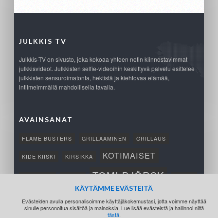
JULKKIS TV
Julkkis-TV on sivusto, joka kokoaa yhteen netin kiinnostavimmat
julkkisvideot. Julkkisten selfie-videoihin keskittyvä palvelu esittelee
julkkisten sensuroimatonta, hektistä ja kiehtovaa elämää,
intiimeimmällä mahdollisella tavalla.
AVAINSANAT
FLAME BUSTERS
GRILLAAMINEN
GRILLAUS
KOTIMAISET
KIDE KIISKI
KIRSIKKA
TOMI BJÖRCK
NETTIPELI
SAANA
TUKSU
KÄYTÄMME EVÄSTEITÄ
TÄRKEÄ
VOITTO
Evästeiden avulla personalisoimme käyttäjäkokemustasi, jotta voimme näyttää
sinulle personoitua sisältöä ja mainoksia. Lue lisää evästeistä ja hallinnoi niitä
tästä
.