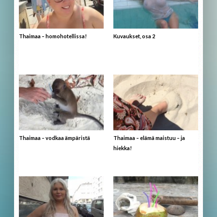
Thaimaa – homohotellissa!
Kuvaukset, osa 2
Thaimaa – vodkaa ämpäristä
Thaimaa – elämä maistuu – ja
hiekka!