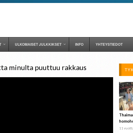
T
ULKOMAISET JULKKIKSET
INFO
YHTEYSTIEDOT
ta minulta puuttuu rakkaus
TY
Thaima
homoho
11 vuotta