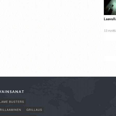
Laavull
11 vuotta
VAINSANAT
LAME BUSTERS
RILLAAMINEN
GRILLAUS