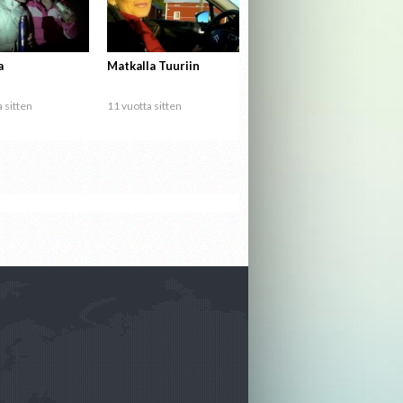
a
Matkalla Tuuriin
 sitten
11 vuotta sitten