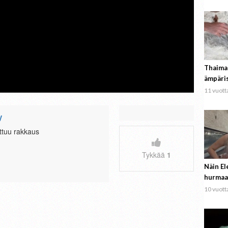
Thaima
ämpäri
11 vuotta
V
ttuu rakkaus
Tykkää
1
Näin El
hurmaa
10 vuotta