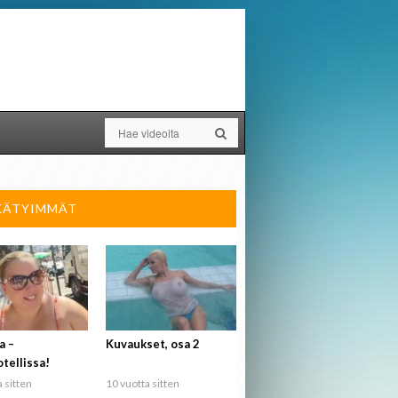
KÄTYIMMÄT
a –
Kuvaukset, osa 2
tellissa!
 sitten
10 vuotta sitten