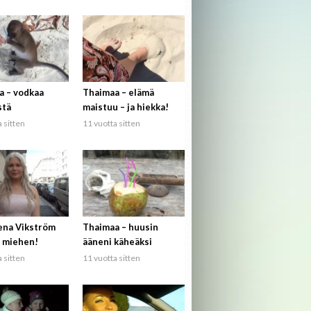
a – vodkaa
Thaimaa – elämä
stä
maistuu – ja hiekka!
 sitten
11 vuotta sitten
ena Vikström
Thaimaa – huusin
 miehen!
ääneni käheäksi
 sitten
11 vuotta sitten