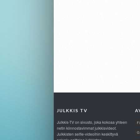
JULKKIS TV
A
Julkkis-TV on sivusto, joka kokoaa yhteen
F
netin kiinnostavimmat julkkisvideot.
G
Julkkisten selfie-videoihin keskittyvä
palvelu esittelee julkkisten