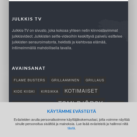
JULKKIS TV
Julkkis-TV on sivusto, joka kokoaa yhteen netin kiinnostavimmat
julkkisvideot. Julkkisten selfie-videoihin keskittyvä palvelu esittelee
julkkisten sensuroimatonta, hektistä ja kiehtovaa elämää,
intiimeimmällä mahdollisella tavalla.
AVAINSANAT
FLAME BUSTERS
GRILLAAMINEN
GRILLAUS
KOTIMAISET
KIDE KIISKI
KIRSIKKA
TOMI BJÖRCK
NETTIPELI
SAANA
TUKSU
KÄYTÄMME EVÄSTEITÄ
TÄRKEÄ
VOITTO
Evästeiden avulla personalisoimme käyttäjäkokemustasi, jotta voimme näyttää
sinulle personoitua sisältöä ja mainoksia. Lue lisää evästeistä ja hallinnoi niitä
tästä
.