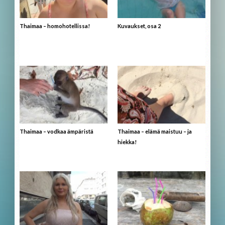
Thaimaa – homohotellissa!
Kuvaukset, osa 2
Thaimaa – vodkaa ämpäristä
Thaimaa – elämä maistuu – ja
hiekka!