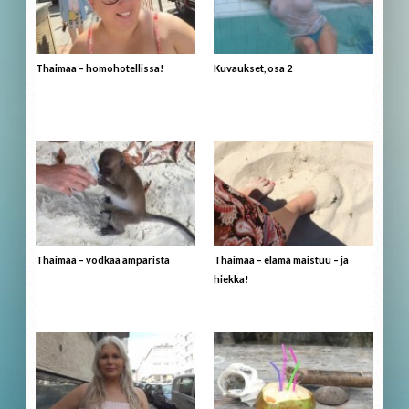
Thaimaa – homohotellissa!
Kuvaukset, osa 2
Thaimaa – vodkaa ämpäristä
Thaimaa – elämä maistuu – ja
hiekka!