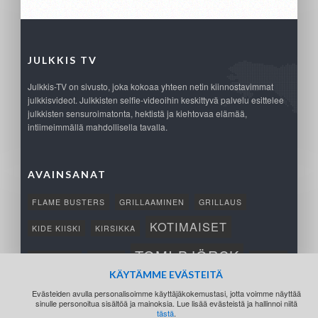
JULKKIS TV
Julkkis-TV on sivusto, joka kokoaa yhteen netin kiinnostavimmat
julkkisvideot. Julkkisten selfie-videoihin keskittyvä palvelu esittelee
julkkisten sensuroimatonta, hektistä ja kiehtovaa elämää,
intiimeimmällä mahdollisella tavalla.
AVAINSANAT
FLAME BUSTERS
GRILLAAMINEN
GRILLAUS
KOTIMAISET
KIDE KIISKI
KIRSIKKA
TOMI BJÖRCK
NETTIPELI
SAANA
TUKSU
KÄYTÄMME EVÄSTEITÄ
TÄRKEÄ
VOITTO
Evästeiden avulla personalisoimme käyttäjäkokemustasi, jotta voimme näyttää
sinulle personoitua sisältöä ja mainoksia. Lue lisää evästeistä ja hallinnoi niitä
tästä
.