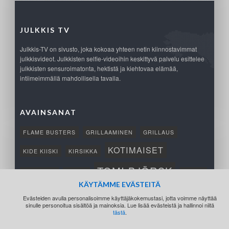
JULKKIS TV
Julkkis-TV on sivusto, joka kokoaa yhteen netin kiinnostavimmat
julkkisvideot. Julkkisten selfie-videoihin keskittyvä palvelu esittelee
julkkisten sensuroimatonta, hektistä ja kiehtovaa elämää,
intiimeimmällä mahdollisella tavalla.
AVAINSANAT
FLAME BUSTERS
GRILLAAMINEN
GRILLAUS
KOTIMAISET
KIDE KIISKI
KIRSIKKA
TOMI BJÖRCK
NETTIPELI
SAANA
TUKSU
KÄYTÄMME EVÄSTEITÄ
TÄRKEÄ
VOITTO
Evästeiden avulla personalisoimme käyttäjäkokemustasi, jotta voimme näyttää
sinulle personoitua sisältöä ja mainoksia. Lue lisää evästeistä ja hallinnoi niitä
tästä
.