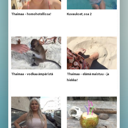
Thaimaa – homohotellissa!
Kuvaukset, osa 2
Thaimaa – vodkaa ämpäristä
Thaimaa – elämä maistuu – ja
hiekka!