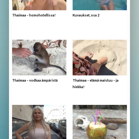
Thaimaa – homohotellissa!
Kuvaukset, osa 2
Thaimaa – vodkaa ämpäristä
Thaimaa – elämä maistuu – ja
hiekka!