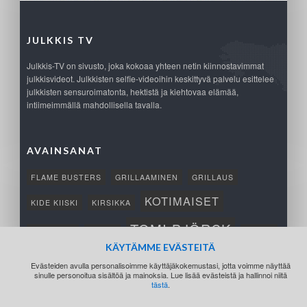
JULKKIS TV
Julkkis-TV on sivusto, joka kokoaa yhteen netin kiinnostavimmat
julkkisvideot. Julkkisten selfie-videoihin keskittyvä palvelu esittelee
julkkisten sensuroimatonta, hektistä ja kiehtovaa elämää,
intiimeimmällä mahdollisella tavalla.
AVAINSANAT
FLAME BUSTERS
GRILLAAMINEN
GRILLAUS
KOTIMAISET
KIDE KIISKI
KIRSIKKA
TOMI BJÖRCK
NETTIPELI
SAANA
TUKSU
KÄYTÄMME EVÄSTEITÄ
TÄRKEÄ
VOITTO
Evästeiden avulla personalisoimme käyttäjäkokemustasi, jotta voimme näyttää
sinulle personoitua sisältöä ja mainoksia. Lue lisää evästeistä ja hallinnoi niitä
tästä
.