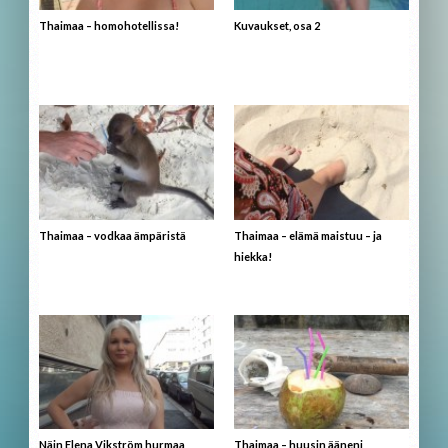
Thaimaa – homohotellissa!
Kuvaukset, osa 2
Thaimaa – vodkaa ämpäristä
Thaimaa – elämä maistuu – ja
hiekka!
Näin Elena Vikström hurmaa
Thaimaa – huusin ääneni