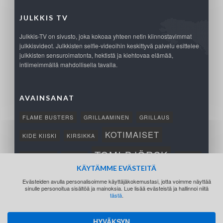
JULKKIS TV
Julkkis-TV on sivusto, joka kokoaa yhteen netin kiinnostavimmat
julkkisvideot. Julkkisten selfie-videoihin keskittyvä palvelu esittelee
julkkisten sensuroimatonta, hektistä ja kiehtovaa elämää,
intiimeimmällä mahdollisella tavalla.
AVAINSANAT
FLAME BUSTERS
GRILLAAMINEN
GRILLAUS
KOTIMAISET
KIDE KIISKI
KIRSIKKA
TOMI BJÖRCK
NETTIPELI
SAANA
TUKSU
KÄYTÄMME EVÄSTEITÄ
TÄRKEÄ
VOITTO
Evästeiden avulla personalisoimme käyttäjäkokemustasi, jotta voimme näyttää
sinulle personoitua sisältöä ja mainoksia. Lue lisää evästeistä ja hallinnoi niitä
tästä
.
HYVÄKSYN