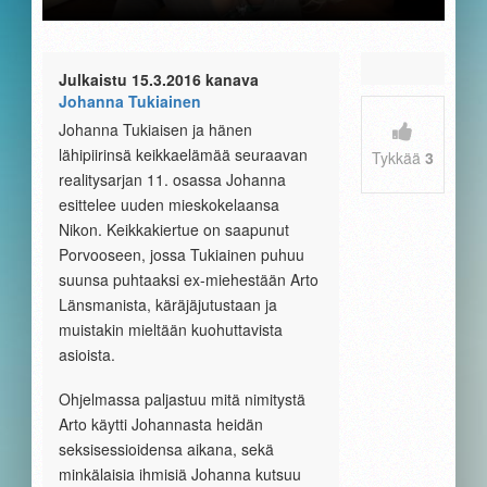
Julkaistu 15.3.2016 kanava
Johanna Tukiainen
Johanna Tukiaisen ja hänen
lähipiirinsä keikkaelämää seuraavan
Tykkää
3
realitysarjan 11. osassa Johanna
esittelee uuden mieskokelaansa
Nikon. Keikkakiertue on saapunut
Porvooseen, jossa Tukiainen puhuu
suunsa puhtaaksi ex-miehestään Arto
Länsmanista, käräjäjutustaan ja
muistakin mieltään kuohuttavista
asioista.
Ohjelmassa paljastuu mitä nimitystä
Arto käytti Johannasta heidän
seksisessioidensa aikana, sekä
minkälaisia ihmisiä Johanna kutsuu