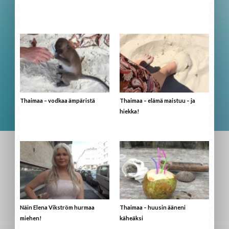
Thaimaa – vodkaa ämpäristä
Thaimaa – elämä maistuu – ja
hiekka!
Näin Elena Vikström hurmaa
Thaimaa – huusin ääneni
miehen!
käheäksi