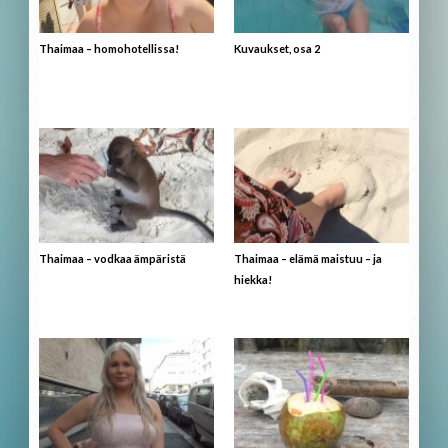
Thaimaa – homohotellissa!
Kuvaukset, osa 2
Thaimaa – vodkaa ämpäristä
Thaimaa – elämä maistuu – ja
hiekka!