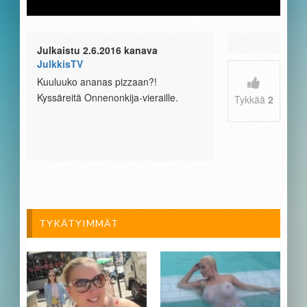
Julkaistu 2.6.2016 kanava
JulkkisTV
Kuuluuko ananas pizzaan?!
Kyssäreitä Onnenonkija-vieraille.
Tykkää
2
TYKÄTYIMMÄT