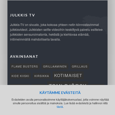
JULKKIS TV
Julkkis-TV on sivusto, joka kokoaa yhteen netin kiinnostavimmat
julkkisvideot. Julkkisten selfie-videoihin keskittyvä palvelu esittelee
julkkisten sensuroimatonta, hektistä ja kiehtovaa elämää,
intiimeimmällä mahdollisella tavalla.
AVAINSANAT
FLAME BUSTERS
GRILLAAMINEN
GRILLAUS
KOTIMAISET
KIDE KIISKI
KIRSIKKA
TOMI BJÖRCK
NETTIPELI
SAANA
TUKSU
KÄYTÄMME EVÄSTEITÄ
TÄRKEÄ
VOITTO
Evästeiden avulla personalisoimme käyttäjäkokemustasi, jotta voimme näyttää
sinulle personoitua sisältöä ja mainoksia. Lue lisää evästeistä ja hallinnoi niitä
tästä
.