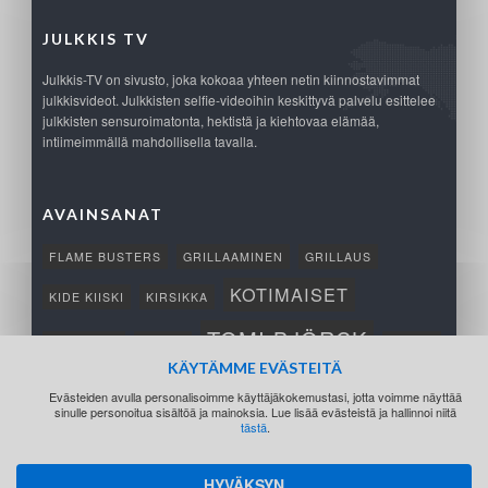
JULKKIS TV
Julkkis-TV on sivusto, joka kokoaa yhteen netin kiinnostavimmat
julkkisvideot. Julkkisten selfie-videoihin keskittyvä palvelu esittelee
julkkisten sensuroimatonta, hektistä ja kiehtovaa elämää,
intiimeimmällä mahdollisella tavalla.
AVAINSANAT
FLAME BUSTERS
GRILLAAMINEN
GRILLAUS
KOTIMAISET
KIDE KIISKI
KIRSIKKA
TOMI BJÖRCK
NETTIPELI
SAANA
TUKSU
KÄYTÄMME EVÄSTEITÄ
TÄRKEÄ
VOITTO
Evästeiden avulla personalisoimme käyttäjäkokemustasi, jotta voimme näyttää
sinulle personoitua sisältöä ja mainoksia. Lue lisää evästeistä ja hallinnoi niitä
tästä
.
HYVÄKSYN