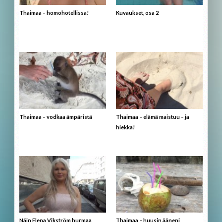
Thaimaa – homohotellissa!
Kuvaukset, osa 2
Thaimaa – vodkaa ämpäristä
Thaimaa – elämä maistuu – ja
hiekka!
Näin Elena Vikström hurmaa
Thaimaa – huusin ääneni