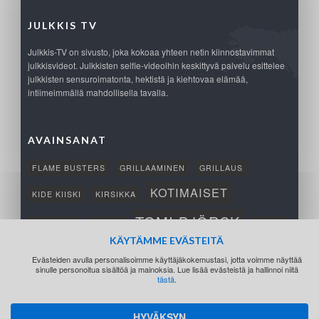
JULKKIS TV
Julkkis-TV on sivusto, joka kokoaa yhteen netin kiinnostavimmat
julkkisvideot. Julkkisten selfie-videoihin keskittyvä palvelu esittelee
julkkisten sensuroimatonta, hektistä ja kiehtovaa elämää,
intiimeimmällä mahdollisella tavalla.
AVAINSANAT
FLAME BUSTERS
GRILLAAMINEN
GRILLAUS
KOTIMAISET
KIDE KIISKI
KIRSIKKA
TOMI BJÖRCK
NETTIPELI
SAANA
TUKSU
KÄYTÄMME EVÄSTEITÄ
TÄRKEÄ
VOITTO
Evästeiden avulla personalisoimme käyttäjäkokemustasi, jotta voimme näyttää
sinulle personoitua sisältöä ja mainoksia. Lue lisää evästeistä ja hallinnoi niitä
tästä
.
HYVÄKSYN