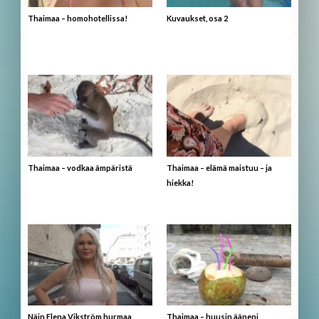
Thaimaa – homohotellissa!
Kuvaukset, osa 2
Thaimaa – vodkaa ämpäristä
Thaimaa – elämä maistuu – ja
hiekka!
Näin Elena Vikström hurmaa
Thaimaa – huusin ääneni