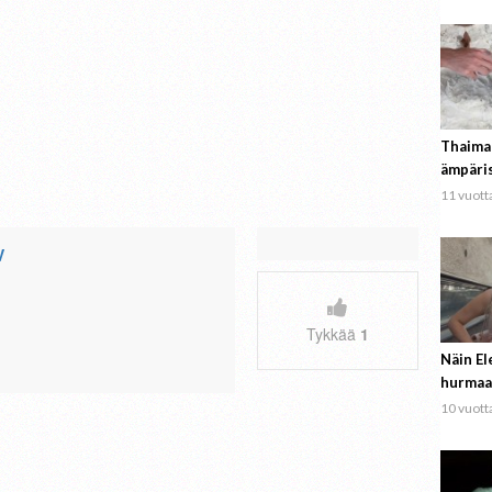
Thaima
ämpäri
11 vuotta
V
Tykkää
1
Näin El
hurmaa
10 vuotta