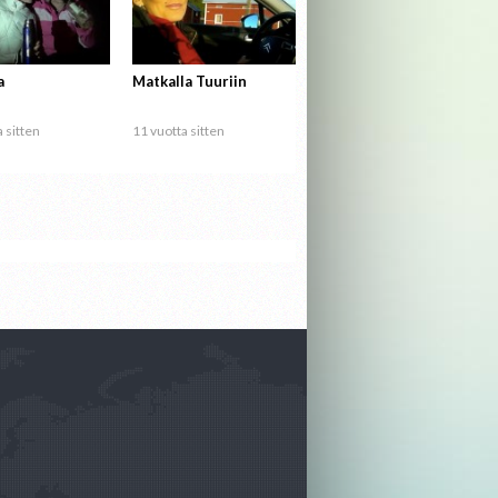
a
Matkalla Tuuriin
 sitten
11 vuotta sitten