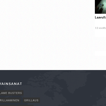
Laavull
11 vuotta
VAINSANAT
LAME BUSTERS
RILLAAMINEN
GRILLAUS