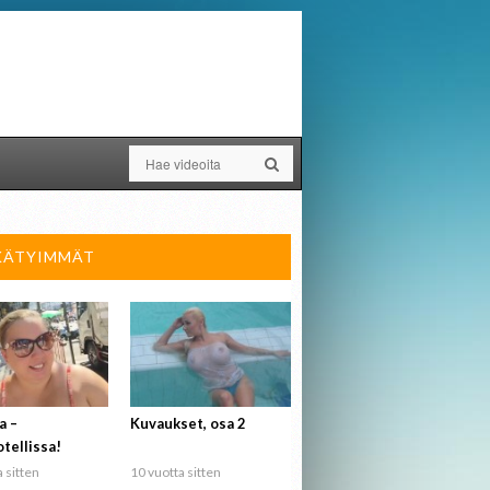
KÄTYIMMÄT
a –
Kuvaukset, osa 2
tellissa!
 sitten
10 vuotta sitten