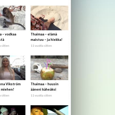
a – vodkaa
Thaimaa – elämä
stä
maistuu – ja hiekka!
 sitten
11 vuotta sitten
ena Vikström
Thaimaa – huusin
 miehen!
ääneni käheäksi
 sitten
11 vuotta sitten