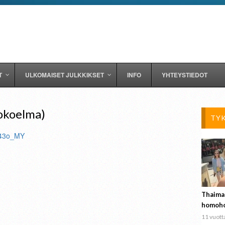
T
ULKOMAISET JULKKIKSET
INFO
YHTEYSTIEDOT
okoelma)
TY
-43o_MY
Thaima
homoho
11 vuotta