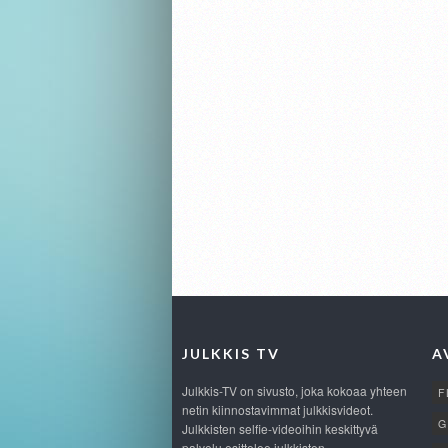
JULKKIS TV
A
Julkkis-TV on sivusto, joka kokoaa yhteen
F
netin kiinnostavimmat julkkisvideot.
G
Julkkisten selfie-videoihin keskittyvä
palvelu esittelee julkkisten