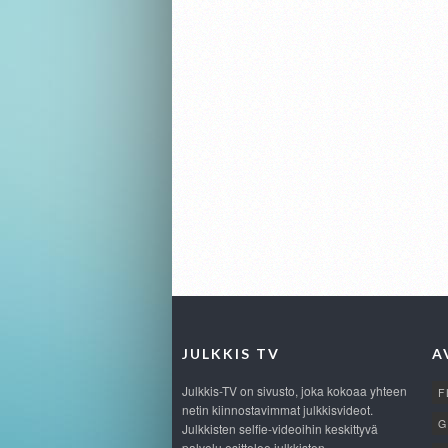
JULKKIS TV
A
Julkkis-TV on sivusto, joka kokoaa yhteen
F
netin kiinnostavimmat julkkisvideot.
G
Julkkisten selfie-videoihin keskittyvä
palvelu esittelee julkkisten