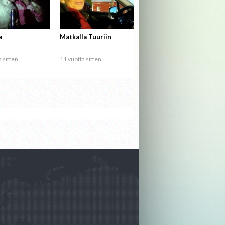
a
Matkalla Tuuriin
 sitten
11 vuotta sitten