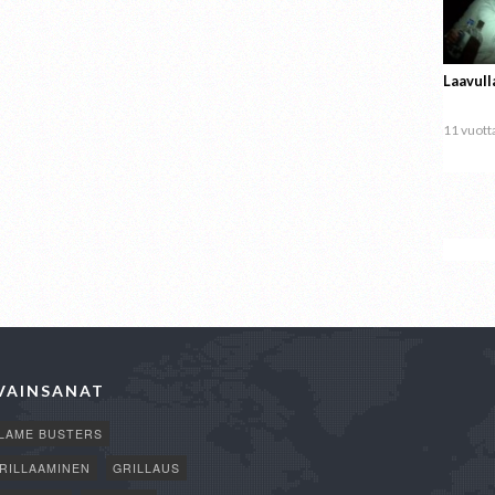
Laavull
11 vuotta
VAINSANAT
LAME BUSTERS
RILLAAMINEN
GRILLAUS