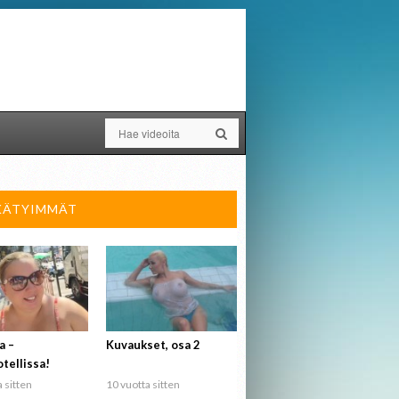
KÄTYIMMÄT
a –
Kuvaukset, osa 2
tellissa!
 sitten
10 vuotta sitten