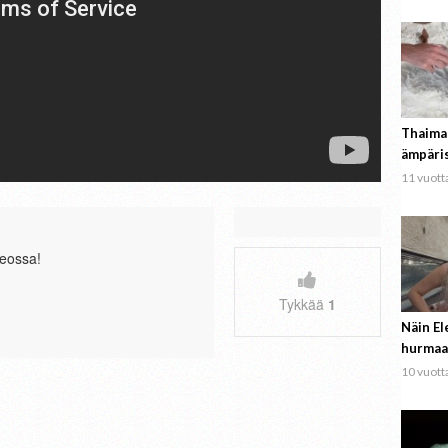
Thaima
ämpäri
11 vuotta
eossa!
Tykkää
1
Näin El
hurmaa
10 vuotta