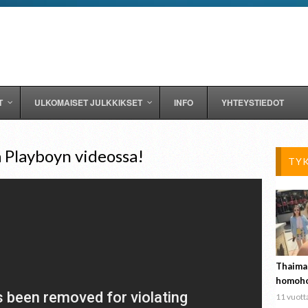
T
ULKOMAISET JULKKIKSET
INFO
YHTEYSTIEDOT
 Playboyn videossa!
TY
Thaima
homoho
11 vuotta