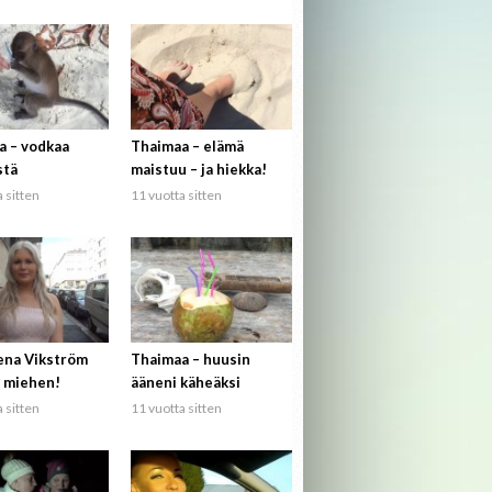
a – vodkaa
Thaimaa – elämä
stä
maistuu – ja hiekka!
 sitten
11 vuotta sitten
ena Vikström
Thaimaa – huusin
 miehen!
ääneni käheäksi
 sitten
11 vuotta sitten