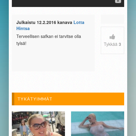
Julkaistu 12.2.2016 kanava
Lotta
Hintsa
Terveellisen safkan ei tarvitse olla
tylsä!
Tykkää
3
TYKÄTYIMMÄT