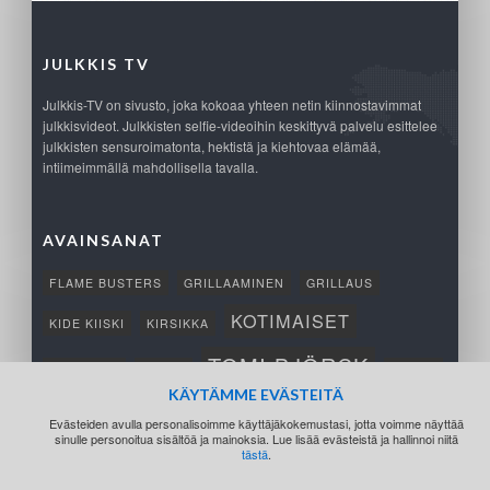
JULKKIS TV
Julkkis-TV on sivusto, joka kokoaa yhteen netin kiinnostavimmat
julkkisvideot. Julkkisten selfie-videoihin keskittyvä palvelu esittelee
julkkisten sensuroimatonta, hektistä ja kiehtovaa elämää,
intiimeimmällä mahdollisella tavalla.
AVAINSANAT
FLAME BUSTERS
GRILLAAMINEN
GRILLAUS
KOTIMAISET
KIDE KIISKI
KIRSIKKA
TOMI BJÖRCK
NETTIPELI
SAANA
TUKSU
KÄYTÄMME EVÄSTEITÄ
TÄRKEÄ
VOITTO
Evästeiden avulla personalisoimme käyttäjäkokemustasi, jotta voimme näyttää
sinulle personoitua sisältöä ja mainoksia. Lue lisää evästeistä ja hallinnoi niitä
tästä
.