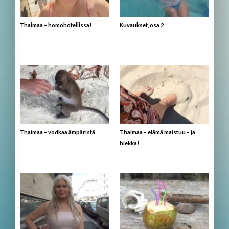
Thaimaa – homohotellissa!
Kuvaukset, osa 2
Thaimaa – vodkaa ämpäristä
Thaimaa – elämä maistuu – ja
hiekka!