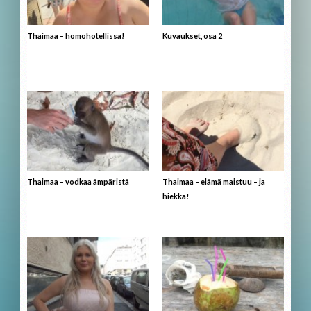
Thaimaa – homohotellissa!
Kuvaukset, osa 2
Thaimaa – vodkaa ämpäristä
Thaimaa – elämä maistuu – ja
hiekka!