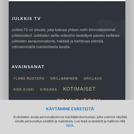
JULKKIS TV
Julkkis-TV on sivusto, joka kokoaa yhteen netin kiinnostavimmat
julkkisvideot. Julkkisten selfie-videoihin keskittyvä palvelu esittelee
julkkisten sensuroimatonta, hektistä ja kiehtovaa elämää,
intiimeimmällä mahdollisella tavalla.
AVAINSANAT
FLAME BUSTERS
GRILLAAMINEN
GRILLAUS
KOTIMAISET
KIDE KIISKI
KIRSIKKA
TOMI BJÖRCK
NETTIPELI
SAANA
TUKSU
KÄYTÄMME EVÄSTEITÄ
TÄRKEÄ
VOITTO
Evästeiden avulla personalisoimme käyttäjäkokemustasi, jotta voimme näyttää
sinulle personoitua sisältöä ja mainoksia. Lue lisää evästeistä ja hallinnoi niitä
tästä
.