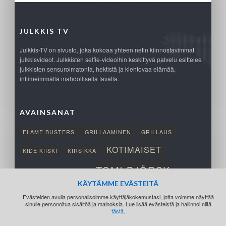
JULKKIS TV
Julkkis-TV on sivusto, joka kokoaa yhteen netin kiinnostavimmat
julkkisvideot. Julkkisten selfie-videoihin keskittyvä palvelu esittelee
julkkisten sensuroimatonta, hektistä ja kiehtovaa elämää,
intiimeimmällä mahdollisella tavalla.
AVAINSANAT
FLAME BUSTERS
GRILLAAMINEN
GRILLAUS
KOTIMAISET
KIDE KIISKI
KIRSIKKA
TOMI BJÖRCK
NETTIPELI
SAANA
TUKSU
KÄYTÄMME EVÄSTEITÄ
TÄRKEÄ
VOITTO
Evästeiden avulla personalisoimme käyttäjäkokemustasi, jotta voimme näyttää
sinulle personoitua sisältöä ja mainoksia. Lue lisää evästeistä ja hallinnoi niitä
tästä
.