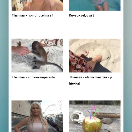
Thaimaa – homohotellissa!
Kuvaukset, osa 2
Thaimaa – vodkaa ämpäristä
Thaimaa – elämä maistuu – ja
hiekka!