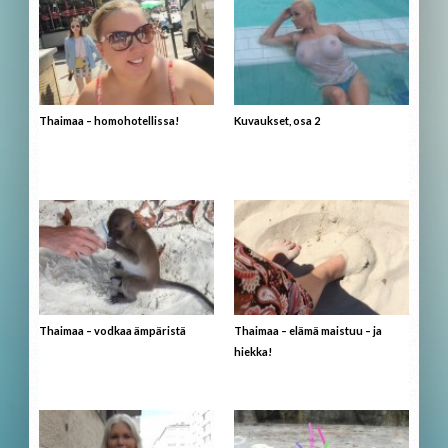
Thaimaa – homohotellissa!
Kuvaukset, osa 2
Thaimaa – vodkaa ämpäristä
Thaimaa – elämä maistuu – ja
hiekka!