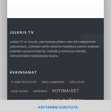
JULKKIS TV
Julkkis-TV on sivusto, joka kokoaa yhteen netin kiinnostavimmat
julkkisvideot. Julkkisten selfie-videoihin keskittyvä palvelu esittelee
julkkisten sensuroimatonta, hektistä ja kiehtovaa elämää,
intiimeimmällä mahdollisella tavalla.
AVAINSANAT
FLAME BUSTERS
GRILLAAMINEN
GRILLAUS
KOTIMAISET
KIDE KIISKI
KIRSIKKA
TOMI BJÖRCK
NETTIPELI
SAANA
TUKSU
KÄYTÄMME EVÄSTEITÄ
TÄRKEÄ
VOITTO