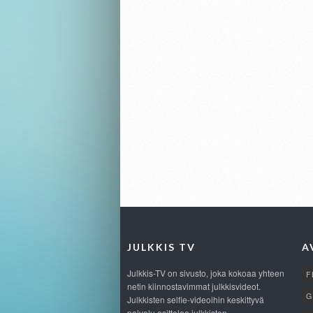
JULKKIS TV
A
Julkkis-TV on sivusto, joka kokoaa yhteen
F
netin kiinnostavimmat julkkisvideot.
G
Julkkisten selfie-videoihin keskittyvä
palvelu esittelee julkkisten