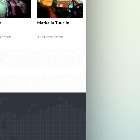
a
Matkalla Tuuriin
 sitten
11 vuotta sitten