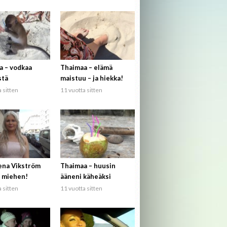
a – vodkaa
Thaimaa – elämä
stä
maistuu – ja hiekka!
 sitten
11 vuotta sitten
ena Vikström
Thaimaa – huusin
 miehen!
ääneni käheäksi
 sitten
11 vuotta sitten