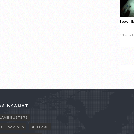
Laavull
11 vuotta
VAINSANAT
LAME BUSTERS
RILLAAMINEN
GRILLAUS