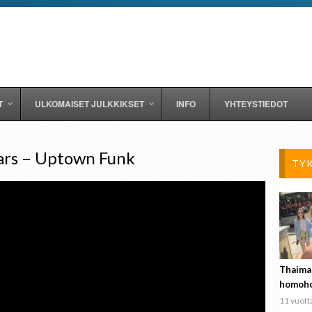
T
ULKOMAISET JULKKIKSET
INFO
YHTEYSTIEDOT
ars – Uptown Funk
TY
Thaima
homoho
11 vuotta