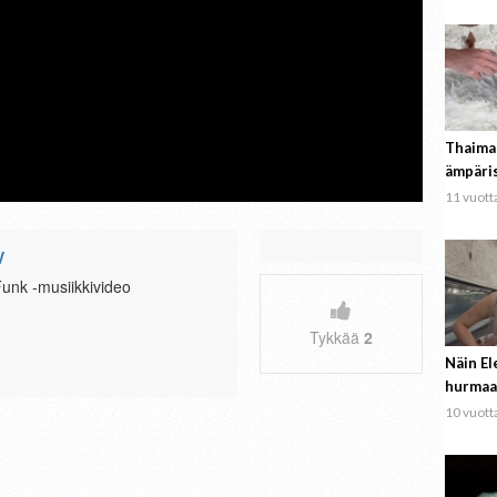
Thaima
ämpäri
11 vuotta
V
nk -musiikkivideo
Tykkää
2
Näin El
hurmaa
10 vuotta