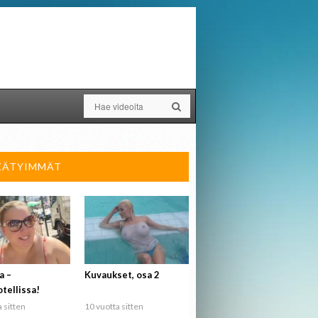
KÄTYIMMÄT
a –
Kuvaukset, osa 2
tellissa!
 sitten
10 vuotta sitten