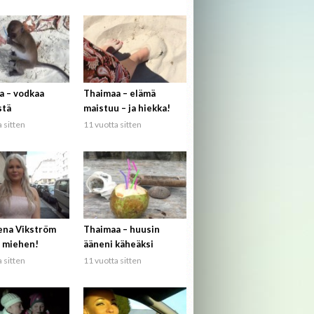
a – vodkaa
Thaimaa – elämä
stä
maistuu – ja hiekka!
 sitten
11 vuotta sitten
ena Vikström
Thaimaa – huusin
 miehen!
ääneni käheäksi
 sitten
11 vuotta sitten