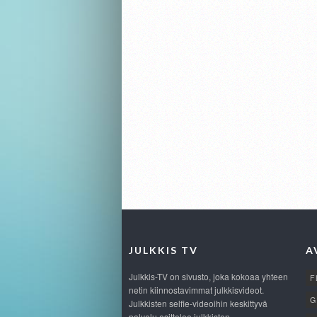
JULKKIS TV
A
Julkkis-TV on sivusto, joka kokoaa yhteen
F
netin kiinnostavimmat julkkisvideot.
G
Julkkisten selfie-videoihin keskittyvä
palvelu esittelee julkkisten