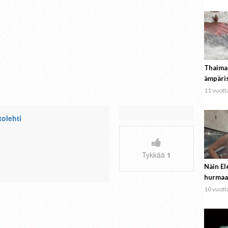
Thaima
ämpäri
11 vuotta
tolehti
Tykkää
1
Näin El
hurmaa
10 vuotta