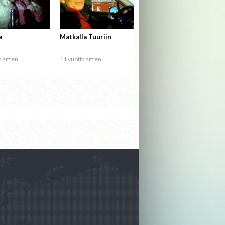
a
Matkalla Tuuriin
 sitten
11 vuotta sitten