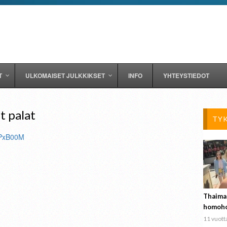
T
ULKOMAISET JULKKIKSET
INFO
YHTEYSTIEDOT
t palat
TY
JPxB00M
Thaima
homoho
11 vuotta