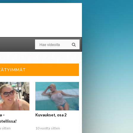
KÄTYIMMÄT
a –
Kuvaukset, osa 2
tellissa!
 sitten
10 vuotta sitten