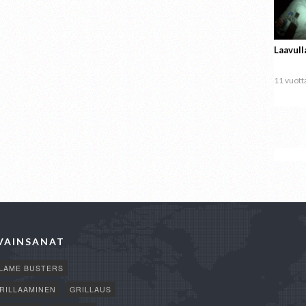
Laavull
11 vuotta
VAINSANAT
LAME BUSTERS
RILLAAMINEN
GRILLAUS