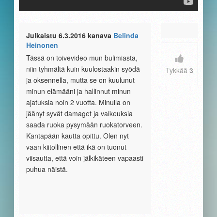
Julkaistu 6.3.2016 kanava
Belinda
Heinonen
Tässä on toivevideo mun bulimiasta,
niin tyhmältä kuin kuulostaakin syödä
Tykkää
3
ja oksennella, mutta se on kuulunut
minun elämääni ja hallinnut minun
ajatuksia noin 2 vuotta. Minulla on
jäänyt syvät damaget ja vaikeuksia
saada ruoka pysymään ruokatorveen.
Kantapään kautta opittu. Olen nyt
vaan kiitollinen että ikä on tuonut
viisautta, että voin jälkikäteen vapaasti
puhua näistä.