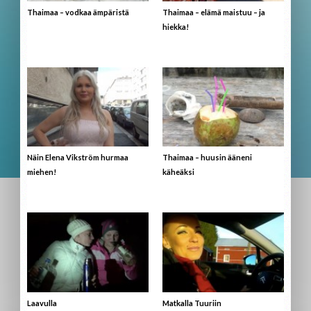
Thaimaa – vodkaa ämpäristä
Thaimaa – elämä maistuu – ja
hiekka!
Näin Elena Vikström hurmaa
Thaimaa – huusin ääneni
miehen!
käheäksi
Laavulla
Matkalla Tuuriin