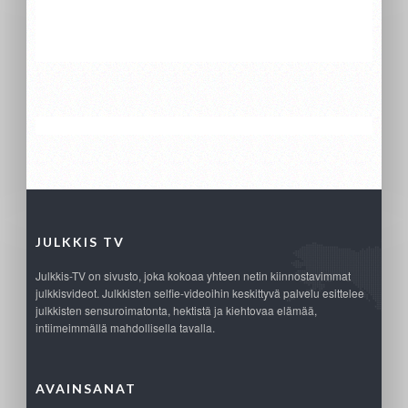
JULKKIS TV
Julkkis-TV on sivusto, joka kokoaa yhteen netin kiinnostavimmat
julkkisvideot. Julkkisten selfie-videoihin keskittyvä palvelu esittelee
julkkisten sensuroimatonta, hektistä ja kiehtovaa elämää,
intiimeimmällä mahdollisella tavalla.
AVAINSANAT