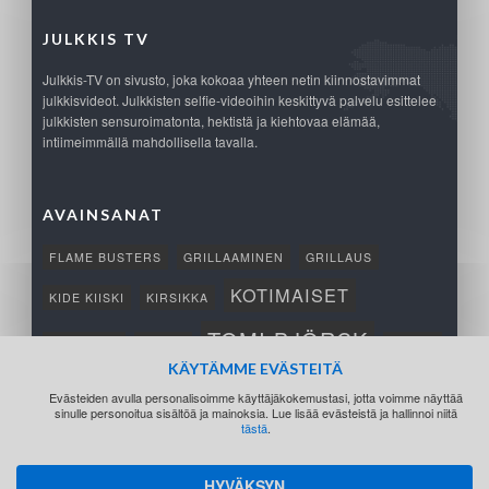
JULKKIS TV
Julkkis-TV on sivusto, joka kokoaa yhteen netin kiinnostavimmat
julkkisvideot. Julkkisten selfie-videoihin keskittyvä palvelu esittelee
julkkisten sensuroimatonta, hektistä ja kiehtovaa elämää,
intiimeimmällä mahdollisella tavalla.
AVAINSANAT
FLAME BUSTERS
GRILLAAMINEN
GRILLAUS
KOTIMAISET
KIDE KIISKI
KIRSIKKA
TOMI BJÖRCK
NETTIPELI
SAANA
TUKSU
KÄYTÄMME EVÄSTEITÄ
TÄRKEÄ
VOITTO
Evästeiden avulla personalisoimme käyttäjäkokemustasi, jotta voimme näyttää
sinulle personoitua sisältöä ja mainoksia. Lue lisää evästeistä ja hallinnoi niitä
tästä
.
HYVÄKSYN