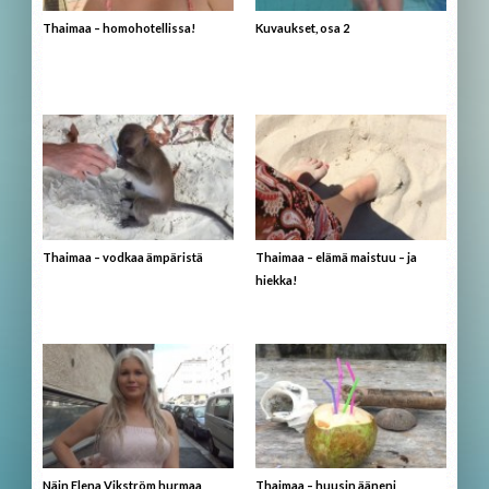
Thaimaa – homohotellissa!
Kuvaukset, osa 2
Thaimaa – vodkaa ämpäristä
Thaimaa – elämä maistuu – ja
hiekka!
Näin Elena Vikström hurmaa
Thaimaa – huusin ääneni