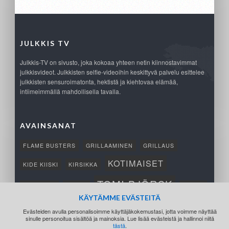
JULKKIS TV
Julkkis-TV on sivusto, joka kokoaa yhteen netin kiinnostavimmat
julkkisvideot. Julkkisten selfie-videoihin keskittyvä palvelu esittelee
julkkisten sensuroimatonta, hektistä ja kiehtovaa elämää,
intiimeimmällä mahdollisella tavalla.
AVAINSANAT
FLAME BUSTERS
GRILLAAMINEN
GRILLAUS
KOTIMAISET
KIDE KIISKI
KIRSIKKA
TOMI BJÖRCK
NETTIPELI
SAANA
TUKSU
KÄYTÄMME EVÄSTEITÄ
TÄRKEÄ
VOITTO
Evästeiden avulla personalisoimme käyttäjäkokemustasi, jotta voimme näyttää
sinulle personoitua sisältöä ja mainoksia. Lue lisää evästeistä ja hallinnoi niitä
tästä
.