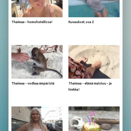
Thaimaa – homohotellissa!
Kuvaukset, osa 2
Thaimaa – vodkaa ämpäristä
Thaimaa – elämä maistuu – ja
hiekka!