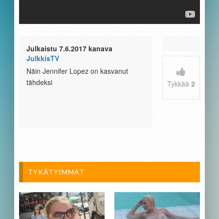
Julkaistu 7.6.2017 kanava
JulkkisTV
Näin Jennifer Lopez on kasvanut
tähdeksi
Tykkää
2
TYKÄTYIMMÄT