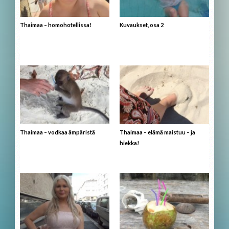
Thaimaa – homohotellissa!
Kuvaukset, osa 2
Thaimaa – vodkaa ämpäristä
Thaimaa – elämä maistuu – ja
hiekka!