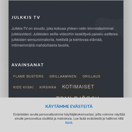
JULKKIS TV
Julkkis-TV on sivusto, joka kokoaa yhteen netin kiinnostavimmat
julkkisvideot. Julkkisten selfie-videoihin keskittyvä palvelu esittelee
julkkisten sensuroimatonta, hektistä ja kiehtovaa elämää,
intiimeimmällä mahdollisella tavalla.
AVAINSANAT
FLAME BUSTERS
GRILLAAMINEN
GRILLAUS
KOTIMAISET
KIDE KIISKI
KIRSIKKA
TOMI BJÖRCK
NETTIPELI
SAANA
TUKSU
KÄYTÄMME EVÄSTEITÄ
TÄRKEÄ
VOITTO
Evästeiden avulla personalisoimme käyttäjäkokemustasi, jotta voimme näyttää
sinulle personoitua sisältöä ja mainoksia. Lue lisää evästeistä ja hallinnoi niitä
tästä
.