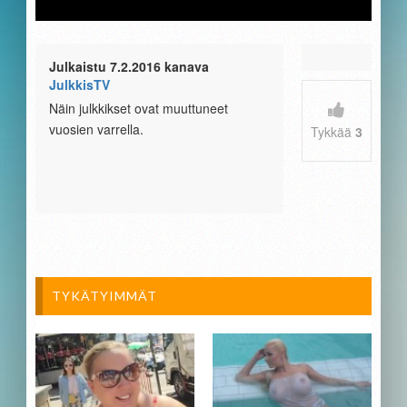
Julkaistu 7.2.2016 kanava
JulkkisTV
Näin julkkikset ovat muuttuneet
vuosien varrella.
Tykkää
3
TYKÄTYIMMÄT