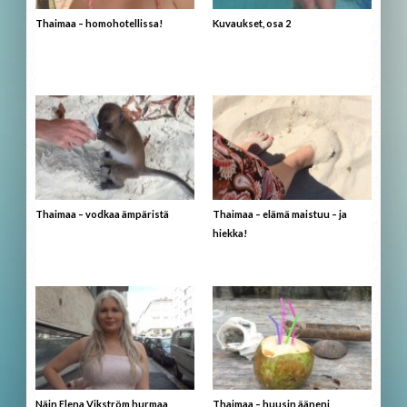
Thaimaa – homohotellissa!
Kuvaukset, osa 2
Thaimaa – vodkaa ämpäristä
Thaimaa – elämä maistuu – ja
hiekka!
Näin Elena Vikström hurmaa
Thaimaa – huusin ääneni