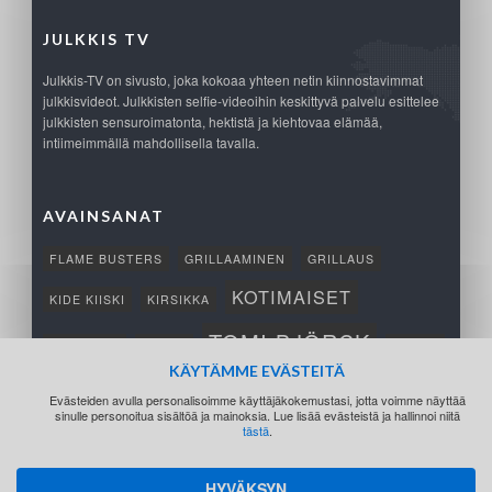
JULKKIS TV
Julkkis-TV on sivusto, joka kokoaa yhteen netin kiinnostavimmat
julkkisvideot. Julkkisten selfie-videoihin keskittyvä palvelu esittelee
julkkisten sensuroimatonta, hektistä ja kiehtovaa elämää,
intiimeimmällä mahdollisella tavalla.
AVAINSANAT
FLAME BUSTERS
GRILLAAMINEN
GRILLAUS
KOTIMAISET
KIDE KIISKI
KIRSIKKA
TOMI BJÖRCK
NETTIPELI
SAANA
TUKSU
KÄYTÄMME EVÄSTEITÄ
TÄRKEÄ
VOITTO
Evästeiden avulla personalisoimme käyttäjäkokemustasi, jotta voimme näyttää
sinulle personoitua sisältöä ja mainoksia. Lue lisää evästeistä ja hallinnoi niitä
tästä
.
HYVÄKSYN