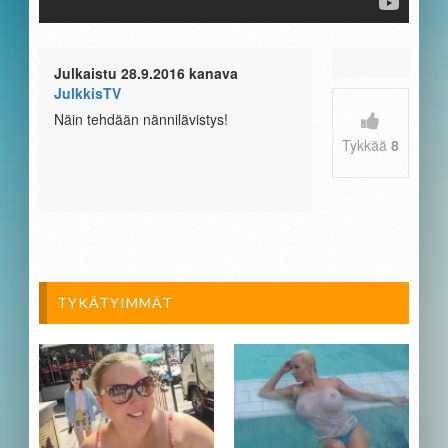
Julkaistu 28.9.2016 kanava
JulkkisTV
Näin tehdään nännilävistys!
Tykkää
8
TYKÄTYIMMÄT