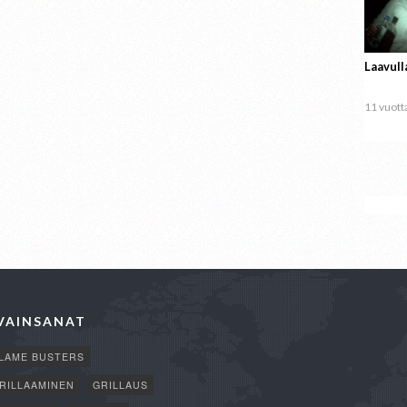
Laavull
11 vuotta
VAINSANAT
LAME BUSTERS
RILLAAMINEN
GRILLAUS