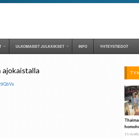
T
ULKOMAISET JULKKIKSET
INFO
YHTEYSTIEDOT
ajokaistalla
TY
229QbVs
Thaima
homoho
11 vuotta