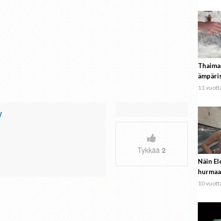
Thaima
ämpäri
11 vuotta
V
Tykkää
2
Näin El
hurmaa
10 vuotta