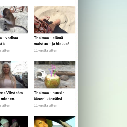
a – vodkaa
Thaimaa – elämä
stä
maistuu – ja hiekka!
 sitten
11 vuotta sitten
ena Vikström
Thaimaa – huusin
 miehen!
ääneni käheäksi
 sitten
11 vuotta sitten