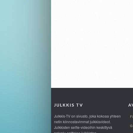
JULKKIS TV
A
Julkkis-TV on sivusto, joka kokoaa yhteen
F
netin kiinnostavimmat julkkisvideot.
G
Julkkisten selfie-videoihin keskittyvä
palvelu esittelee julkkisten