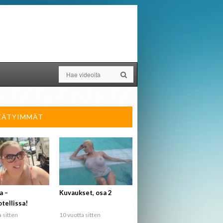
KÄTYIMMÄT
a –
Kuvaukset, osa 2
tellissa!
 sitten
10 vuotta sitten