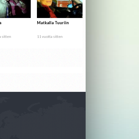
a
Matkalla Tuuriin
 sitten
11 vuotta sitten