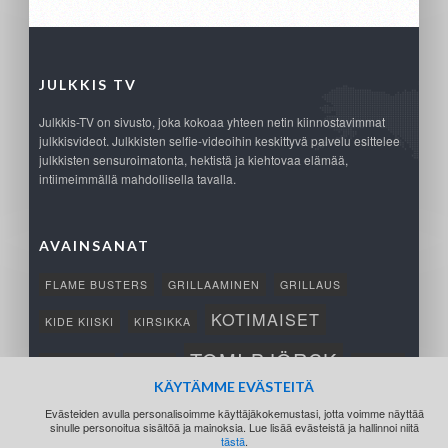
JULKKIS TV
Julkkis-TV on sivusto, joka kokoaa yhteen netin kiinnostavimmat
julkkisvideot. Julkkisten selfie-videoihin keskittyvä palvelu esittelee
julkkisten sensuroimatonta, hektistä ja kiehtovaa elämää,
intiimeimmällä mahdollisella tavalla.
AVAINSANAT
FLAME BUSTERS
GRILLAAMINEN
GRILLAUS
KOTIMAISET
KIDE KIISKI
KIRSIKKA
TOMI BJÖRCK
NETTIPELI
SAANA
TUKSU
KÄYTÄMME EVÄSTEITÄ
TÄRKEÄ
VOITTO
Evästeiden avulla personalisoimme käyttäjäkokemustasi, jotta voimme näyttää
sinulle personoitua sisältöä ja mainoksia. Lue lisää evästeistä ja hallinnoi niitä
tästä
.