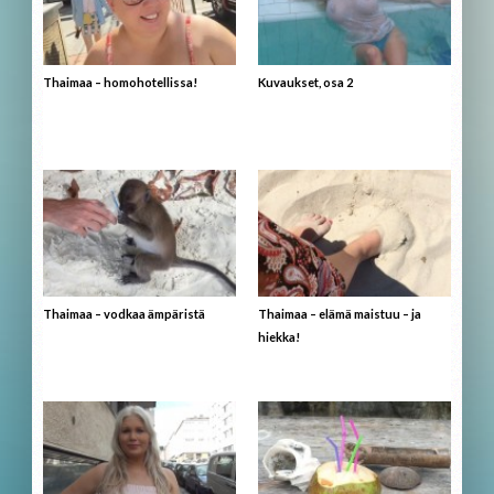
Thaimaa – homohotellissa!
Kuvaukset, osa 2
Thaimaa – vodkaa ämpäristä
Thaimaa – elämä maistuu – ja
hiekka!