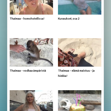
Thaimaa – homohotellissa!
Kuvaukset, osa 2
Thaimaa – vodkaa ämpäristä
Thaimaa – elämä maistuu – ja
hiekka!