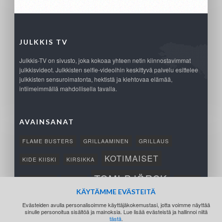
JULKKIS TV
Julkkis-TV on sivusto, joka kokoaa yhteen netin kiinnostavimmat
julkkisvideot. Julkkisten selfie-videoihin keskittyvä palvelu esittelee
julkkisten sensuroimatonta, hektistä ja kiehtovaa elämää,
intiimeimmällä mahdollisella tavalla.
AVAINSANAT
FLAME BUSTERS
GRILLAAMINEN
GRILLAUS
KOTIMAISET
KIDE KIISKI
KIRSIKKA
TOMI BJÖRCK
NETTIPELI
SAANA
TUKSU
KÄYTÄMME EVÄSTEITÄ
TÄRKEÄ
VOITTO
Evästeiden avulla personalisoimme käyttäjäkokemustasi, jotta voimme näyttää
sinulle personoitua sisältöä ja mainoksia. Lue lisää evästeistä ja hallinnoi niitä
tästä
.