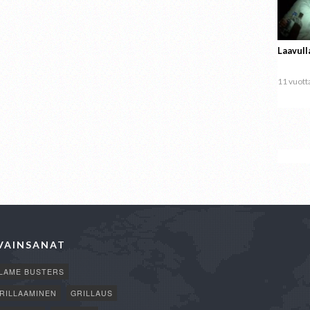
Laavull
11 vuotta
VAINSANAT
LAME BUSTERS
RILLAAMINEN
GRILLAUS