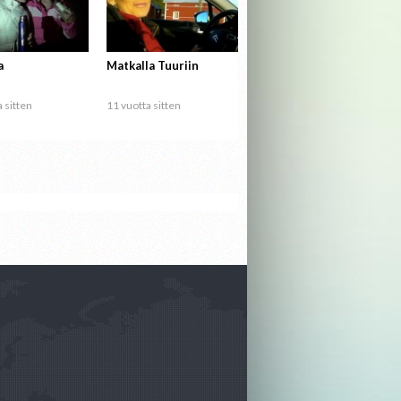
a
Matkalla Tuuriin
 sitten
11 vuotta sitten