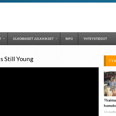
T
ULKOMAISET JULKKIKSET
INFO
YHTEYSTIEDOT
s Still Young
TY
Thaima
homoho
11 vuotta