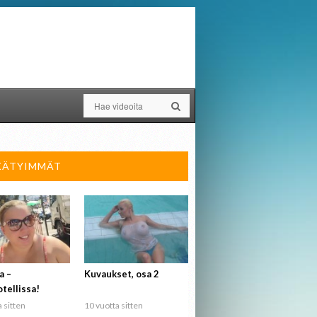
KÄTYIMMÄT
a –
Kuvaukset, osa 2
tellissa!
 sitten
10 vuotta sitten