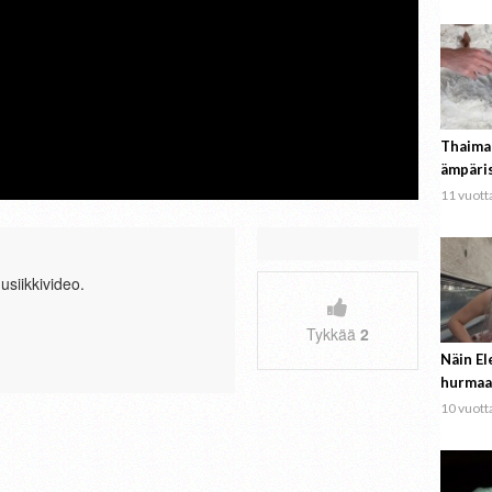
Thaima
ämpäri
11 vuotta
usiikkivideo.
Tykkää
2
Näin El
hurmaa
10 vuotta