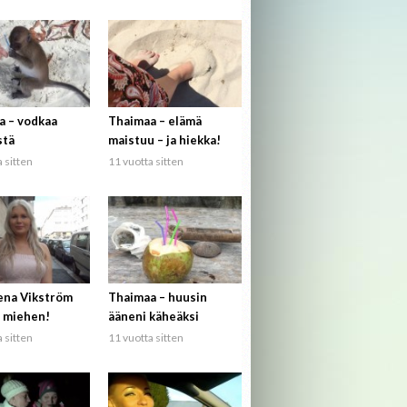
a – vodkaa
Thaimaa – elämä
stä
maistuu – ja hiekka!
 sitten
11 vuotta sitten
ena Vikström
Thaimaa – huusin
 miehen!
ääneni käheäksi
 sitten
11 vuotta sitten