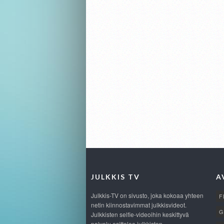
JULKKIS TV
A
Julkkis-TV on sivusto, joka kokoaa yhteen
F
netin kiinnostavimmat julkkisvideot.
G
Julkkisten selfie-videoihin keskittyvä
palvelu esittelee julkkisten