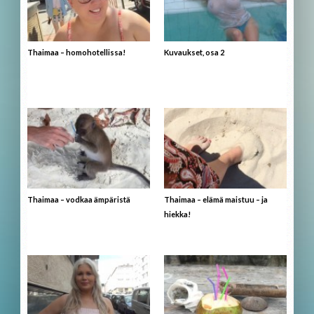
Thaimaa – homohotellissa!
Kuvaukset, osa 2
Thaimaa – vodkaa ämpäristä
Thaimaa – elämä maistuu – ja
hiekka!