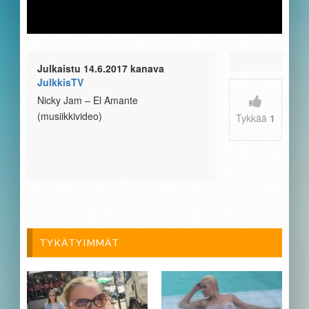
Julkaistu 14.6.2017 kanava
JulkkisTV
Nicky Jam – El Amante
(musiikkivideo)
Tykkää
1
TYKÄTYIMMÄT