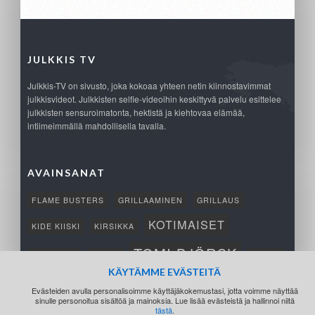
JULKKIS TV
Julkkis-TV on sivusto, joka kokoaa yhteen netin kiinnostavimmat
julkkisvideot. Julkkisten selfie-videoihin keskittyvä palvelu esittelee
julkkisten sensuroimatonta, hektistä ja kiehtovaa elämää,
intiimeimmällä mahdollisella tavalla.
AVAINSANAT
FLAME BUSTERS
GRILLAAMINEN
GRILLAUS
KOTIMAISET
KIDE KIISKI
KIRSIKKA
TOMI BJÖRCK
NETTIPELI
SAANA
TUKSU
KÄYTÄMME EVÄSTEITÄ
TÄRKEÄ
VOITTO
Evästeiden avulla personalisoimme käyttäjäkokemustasi, jotta voimme näyttää
sinulle personoitua sisältöä ja mainoksia. Lue lisää evästeistä ja hallinnoi niitä
tästä
.