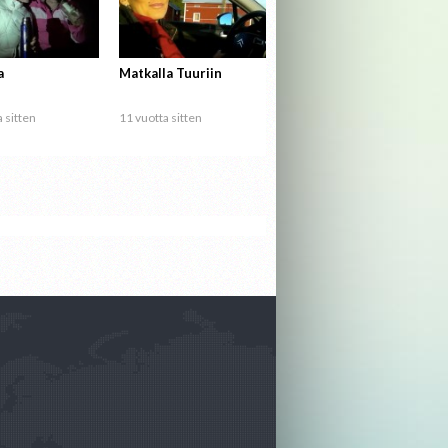
a
Matkalla Tuuriin
 sitten
11 vuotta sitten