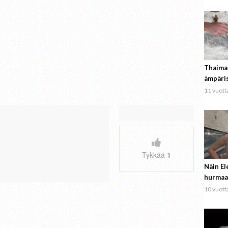
Thaima
ämpäri
11 vuotta
Tykkää
1
Näin El
hurmaa
10 vuotta