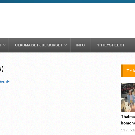
T
ULKOMAISET JULKKIKSET
INFO
YHTEYSTIEDOT
a)
TY
0vraE
Thaima
homoho
11 vuotta