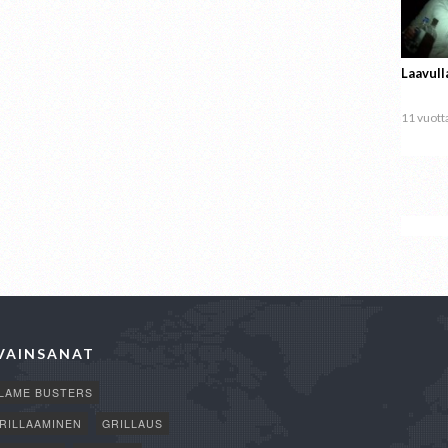
Laavull
11 vuotta
VAINSANAT
LAME BUSTERS
RILLAAMINEN
GRILLAUS