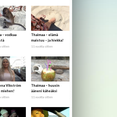
a – vodkaa
Thaimaa – elämä
stä
maistuu – ja hiekka!
 sitten
11 vuotta sitten
ena Vikström
Thaimaa – huusin
 miehen!
ääneni käheäksi
 sitten
11 vuotta sitten