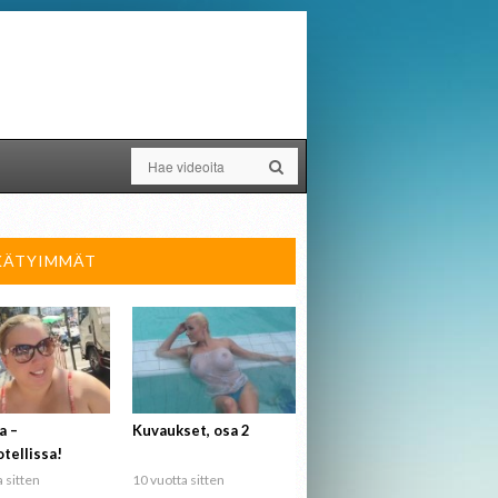
KÄTYIMMÄT
a –
Kuvaukset, osa 2
tellissa!
 sitten
10 vuotta sitten