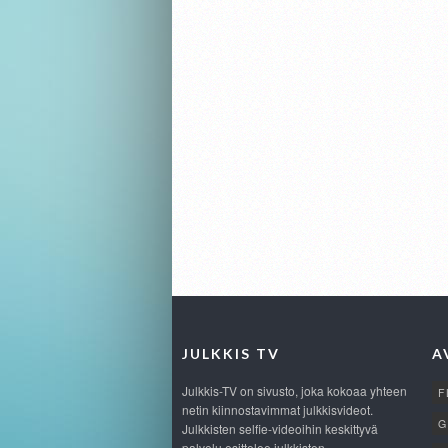
JULKKIS TV
A
Julkkis-TV on sivusto, joka kokoaa yhteen
F
netin kiinnostavimmat julkkisvideot.
G
Julkkisten selfie-videoihin keskittyvä
palvelu esittelee julkkisten