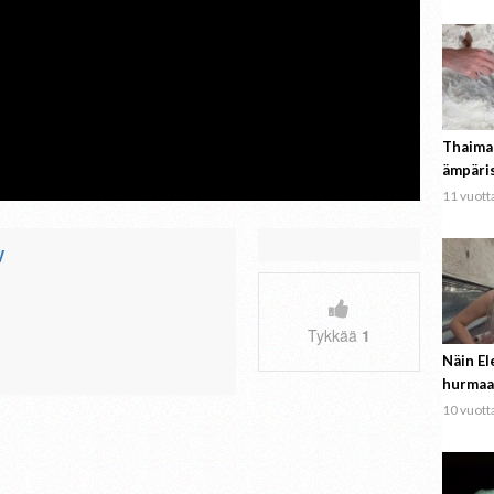
Thaima
ämpäri
11 vuotta
V
Tykkää
1
Näin El
hurmaa
10 vuotta