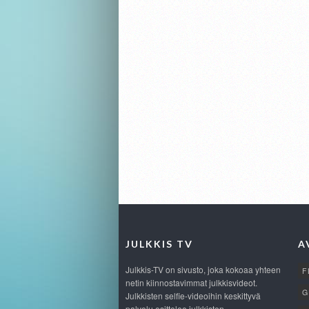
JULKKIS TV
A
Julkkis-TV on sivusto, joka kokoaa yhteen
F
netin kiinnostavimmat julkkisvideot.
G
Julkkisten selfie-videoihin keskittyvä
palvelu esittelee julkkisten