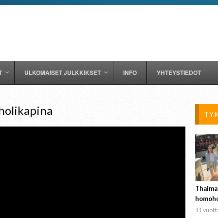
T
ULKOMAISET JULKKIKSET
INFO
YHTEYSTIEDOT
oholikapina
TY
Thaima
homoho
11 vuotta