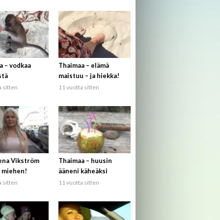
a – vodkaa
Thaimaa – elämä
stä
maistuu – ja hiekka!
 sitten
11 vuotta sitten
ena Vikström
Thaimaa – huusin
 miehen!
ääneni käheäksi
 sitten
11 vuotta sitten