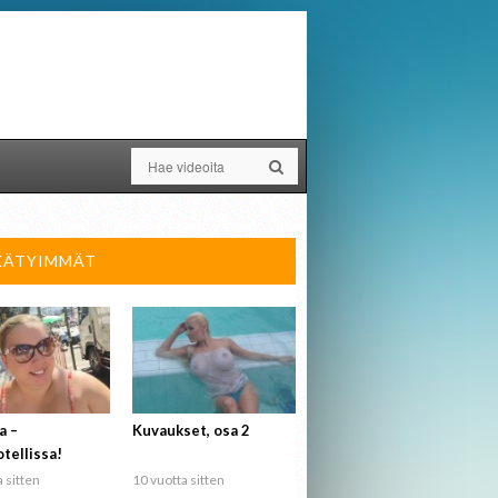
KÄTYIMMÄT
a –
Kuvaukset, osa 2
tellissa!
 sitten
10 vuotta sitten