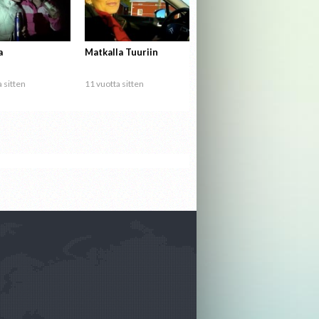
a
Matkalla Tuuriin
 sitten
11 vuotta sitten