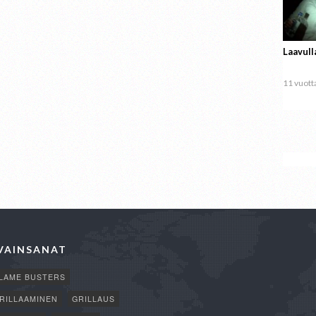
Laavull
11 vuotta
VAINSANAT
LAME BUSTERS
RILLAAMINEN
GRILLAUS