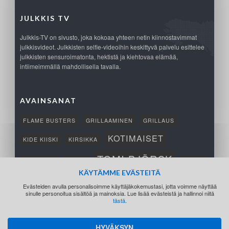
JULKKIS TV
Julkkis-TV on sivusto, joka kokoaa yhteen netin kiinnostavimmat
julkkisvideot. Julkkisten selfie-videoihin keskittyvä palvelu esittelee
julkkisten sensuroimatonta, hektistä ja kiehtovaa elämää,
intiimeimmällä mahdollisella tavalla.
AVAINSANAT
FLAME BUSTERS
GRILLAAMINEN
GRILLAUS
KOTIMAISET
KIDE KIISKI
KIRSIKKA
TOMI BJÖRCK
NETTIPELI
SAANA
TUKSU
KÄYTÄMME EVÄSTEITÄ
TÄRKEÄ
VOITTO
Evästeiden avulla personalisoimme käyttäjäkokemustasi, jotta voimme näyttää
sinulle personoitua sisältöä ja mainoksia. Lue lisää evästeistä ja hallinnoi niitä
tästä
.
HYVÄKSYN