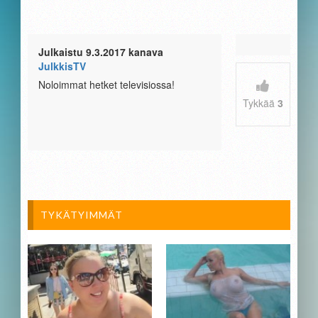
Julkaistu 9.3.2017 kanava
JulkkisTV
Noloimmat hetket televisiossa!
Tykkää
3
TYKÄTYIMMÄT