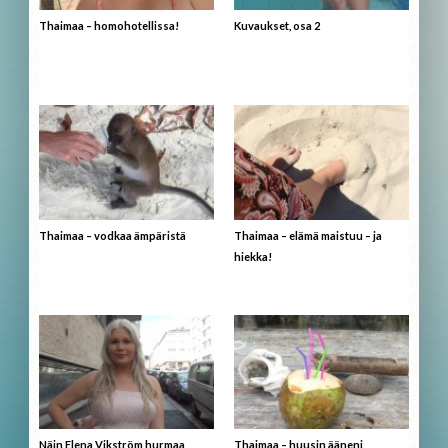
Thaimaa – homohotellissa!
Kuvaukset, osa 2
Thaimaa – vodkaa ämpäristä
Thaimaa – elämä maistuu – ja
hiekka!
Näin Elena Vikström hurmaa
Thaimaa – huusin ääneni