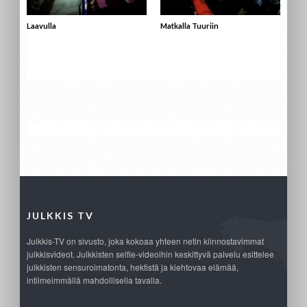
Laavulla
Matkalla Tuuriin
JULKKIS TV
Julkkis-TV on sivusto, joka kokoaa yhteen netin kiinnostavimmat
julkkisvideot. Julkkisten selfie-videoihin keskittyvä palvelu esittelee
julkkisten sensuroimatonta, hektistä ja kiehtovaa elämää,
intiimeimmällä mahdollisella tavalla.