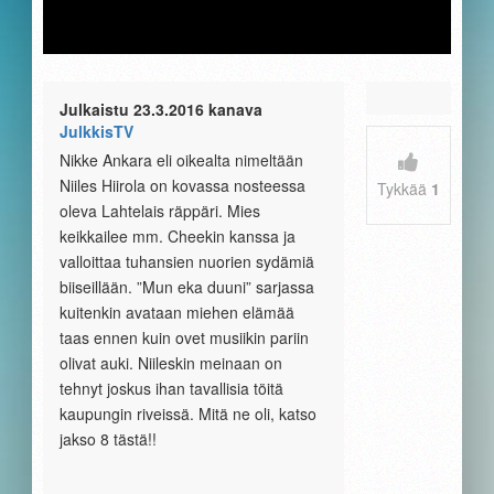
Julkaistu 23.3.2016 kanava
JulkkisTV
Nikke Ankara eli oikealta nimeltään
Niiles Hiirola on kovassa nosteessa
Tykkää
1
oleva Lahtelais räppäri. Mies
keikkailee mm. Cheekin kanssa ja
valloittaa tuhansien nuorien sydämiä
biiseillään. ”Mun eka duuni” sarjassa
kuitenkin avataan miehen elämää
taas ennen kuin ovet musiikin pariin
olivat auki. Niileskin meinaan on
tehnyt joskus ihan tavallisia töitä
kaupungin riveissä. Mitä ne oli, katso
jakso 8 tästä!!