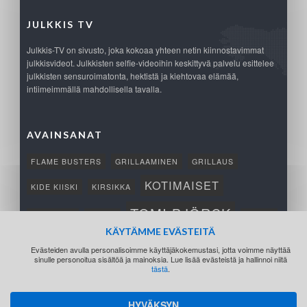
JULKKIS TV
Julkkis-TV on sivusto, joka kokoaa yhteen netin kiinnostavimmat
julkkisvideot. Julkkisten selfie-videoihin keskittyvä palvelu esittelee
julkkisten sensuroimatonta, hektistä ja kiehtovaa elämää,
intiimeimmällä mahdollisella tavalla.
AVAINSANAT
FLAME BUSTERS
GRILLAAMINEN
GRILLAUS
KOTIMAISET
KIDE KIISKI
KIRSIKKA
TOMI BJÖRCK
NETTIPELI
SAANA
TUKSU
KÄYTÄMME EVÄSTEITÄ
TÄRKEÄ
VOITTO
Evästeiden avulla personalisoimme käyttäjäkokemustasi, jotta voimme näyttää
sinulle personoitua sisältöä ja mainoksia. Lue lisää evästeistä ja hallinnoi niitä
tästä
.
HYVÄKSYN