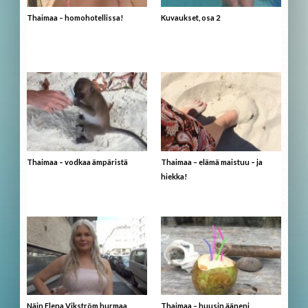
Thaimaa – homohotellissa!
Kuvaukset, osa 2
Thaimaa – vodkaa ämpäristä
Thaimaa – elämä maistuu – ja
hiekka!
Näin Elena Vikström hurmaa
Thaimaa – huusin ääneni