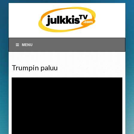
MENU
Trumpin paluu