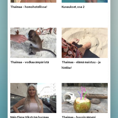
Thaimaa – homohotellissa!
Kuvaukset, osa 2
Thaimaa – vodkaa ämpäristä
Thaimaa – elämä maistuu – ja
hiekka!
Näin Elena Vikström hurmaa
Thaimaa – huusin ääneni