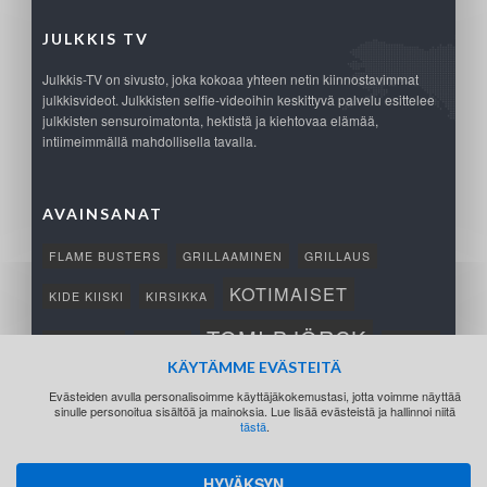
JULKKIS TV
Julkkis-TV on sivusto, joka kokoaa yhteen netin kiinnostavimmat
julkkisvideot. Julkkisten selfie-videoihin keskittyvä palvelu esittelee
julkkisten sensuroimatonta, hektistä ja kiehtovaa elämää,
intiimeimmällä mahdollisella tavalla.
AVAINSANAT
FLAME BUSTERS
GRILLAAMINEN
GRILLAUS
KOTIMAISET
KIDE KIISKI
KIRSIKKA
TOMI BJÖRCK
NETTIPELI
SAANA
TUKSU
KÄYTÄMME EVÄSTEITÄ
TÄRKEÄ
VOITTO
Evästeiden avulla personalisoimme käyttäjäkokemustasi, jotta voimme näyttää
sinulle personoitua sisältöä ja mainoksia. Lue lisää evästeistä ja hallinnoi niitä
tästä
.
HYVÄKSYN