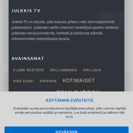
JULKKIS TV
Julkkis-TV on sivusto, joka kokoaa yhteen netin kiinnostavimmat
julkkisvideot. Julkkisten selfie-videoihin keskittyvä palvelu esittelee
julkkisten sensuroimatonta, hektistä ja kiehtovaa elämää,
intiimeimmällä mahdollisella tavalla.
AVAINSANAT
FLAME BUSTERS
GRILLAAMINEN
GRILLAUS
KOTIMAISET
KIDE KIISKI
KIRSIKKA
TOMI BJÖRCK
NETTIPELI
SAANA
TUKSU
KÄYTÄMME EVÄSTEITÄ
TÄRKEÄ
VOITTO
Evästeiden avulla personalisoimme käyttäjäkokemustasi, jotta voimme näyttää
sinulle personoitua sisältöä ja mainoksia. Lue lisää evästeistä ja hallinnoi niitä
tästä
.
HYVÄKSYN