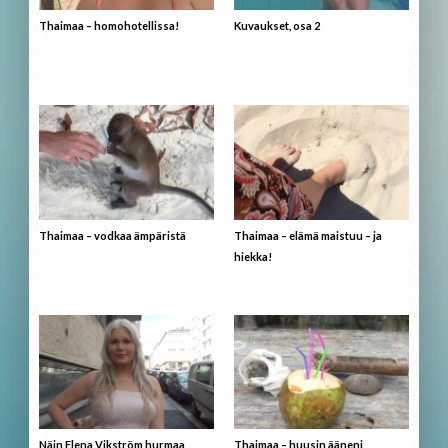
Thaimaa – homohotellissa!
Kuvaukset, osa 2
Thaimaa – vodkaa ämpäristä
Thaimaa – elämä maistuu – ja
hiekka!
Näin Elena Vikström hurmaa
Thaimaa – huusin ääneni